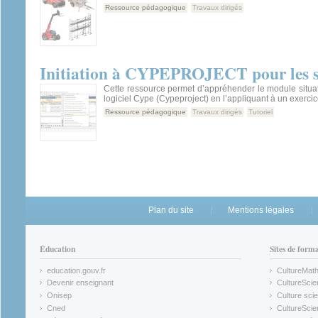
Ressource pédagogique
Travaux dirigés
Initiation à CYPEPROJECT pour les si
Cette ressource permet d’appréhender le module situa
logiciel Cype (Cypeproject) en l’appliquant à un exercic
Ressource pédagogique
Travaux dirigés
Tutoriel
Plan du site
Mentions légales
Éducation
Sites de form
education.gouv.fr
CultureMat
(link is external)
(link is ex
Devenir enseignant
CultureScie
(link is external)
(link is ex
Onisep
Culture scie
(link is external)
Cned
CultureSci
(link is external)
(link is ex