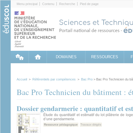
Cookies management panel
Menu principal
Contenu
Recherche
Pied de page
DOMAINES
RESSOURCES
Accueil
>
Référentiels par compétences
>
Bac Pro
> Bac Pro Technicien du bâ
Bac Pro Technicien du bâtiment : é
Dossier gendarmerie : quantitatif et est
Étude du quantitatif et estimatif du lot plâtrerie de lo
d’une gendarmerie.
Ressource pédagogique
Travaux dirigés