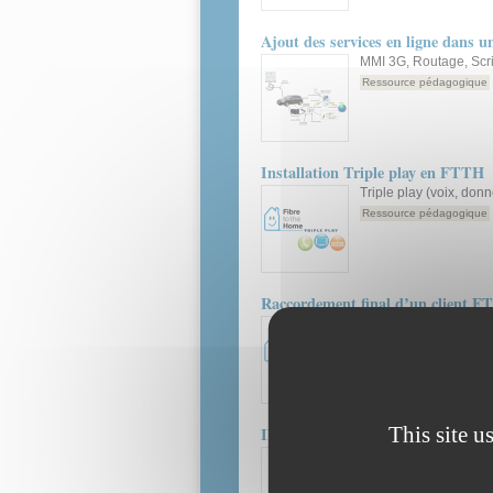
Ajout des services en ligne dans u
MMI 3G, Routage, Scr
Ressource pédagogique
Installation Triple play en FTTH
Triple play (voix, don
Ressource pédagogique
Raccordement final d’un client F
Raccordement client en
Ressource pédagogique
This site u
INFOBUS : Console de gestion co
Principe et paramétrage
Ressource pédagogique