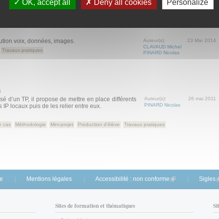
OK, accept all
Deny all cookies
Personalize
ution voix, données, images.
Auteur(s):
23 Mar 2014
CLAVAUD Michel
Travaux pratiques
PINARD Nicolas
s
 d’un TP, il propose de mettre en place différents
Auteur(s):
26 mai 2011
PINARD Nicolas
IP locaux puis de les relier entre eux.
e cas
Méthodologie
Mini-projet
Production d'élève
Travaux pratiques
te
Mentions légales
Accessibilité : non conforme
(link is external)
Sigles
(
Sites de formation et thématiques
Si