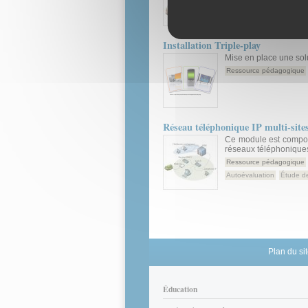
Installation Triple-play
Mise en place une sol
Ressource pédagogique
Réseau téléphonique IP multi-site
Ce module est composé
réseaux téléphoniques 
Ressource pédagogique
Autoévaluation
Étude d
Plan du si
Éducation