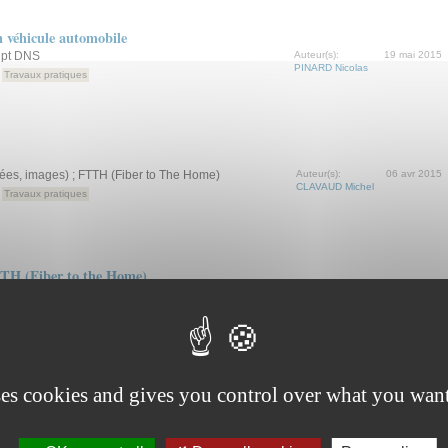
n véhicule automobile
ipt DNS
Auteur(s):
19 mai 2015
PINARD Nicolas
Travaux pratiques
nées, images) ; FTTH (Fiber to The Home)
Auteur(s):
06 avr 2015
CLAVAUD Michel
Travaux pratiques
TTH (Fiber to the Home)
 fibre optique et mise en service
Auteur(s):
02 avr 2015
GUEZET Pascal
Travaux pratiques
ses cookies and gives you control over what you want
nducteur
 de l'afficheur (girouette)
Auteur(s):
23 avr 2014
JEAN Thierry
Travaux pratiques