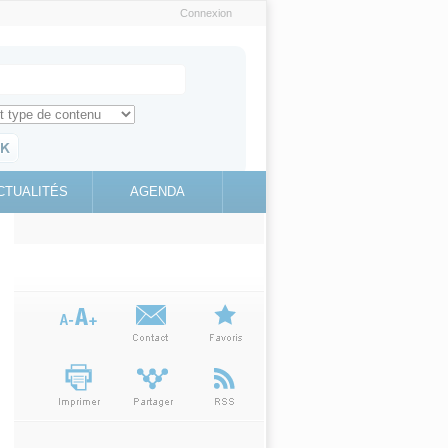
Connexion
e recherche
ch for
ez toute l'information sur le site
education.gouv.fr
CTUALITÉS
AGENDA
(link is
external)