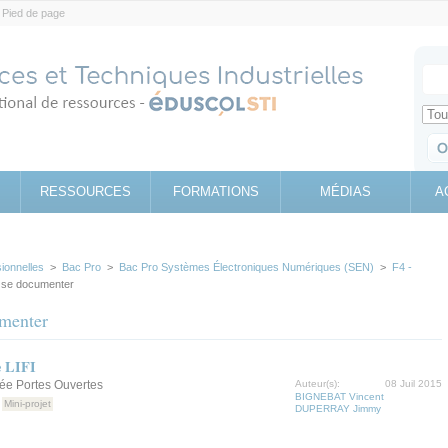
Pied de page
Votr
Sear
Retrouv
RESSOURCES
FORMATIONS
MÉDIAS
A
sionnelles
>
Bac Pro
>
Bac Pro Systèmes Électroniques Numériques (SEN)
>
F4 -
et se documenter
umenter
e LIFI
née Portes Ouvertes
Auteur(s):
08 Juil 2015
BIGNEBAT Vincent
Mini-projet
DUPERRAY Jimmy