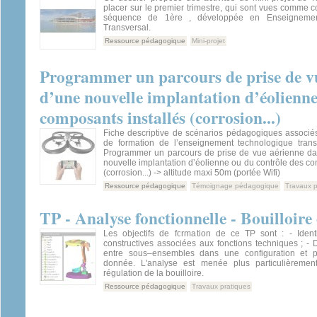
placer sur le premier trimestre, qui sont vues comme 
séquence de 1ère , développée en Enseignemen
Transversal.
Ressource pédagogique
Mini-projet
Programmer un parcours de prise de vu
d’une nouvelle implantation d’éolienne
composants installés (corrosion...)
Fiche descriptive de scénarios pédagogiques associ
de formation de l’enseignement technologique tran
Programmer un parcours de prise de vue aérienne da
nouvelle implantation d’éolienne ou du contrôle des co
(corrosion...) -> altitude maxi 50m (portée Wifi)
Ressource pédagogique
Témoignage pédagogique
Travaux p
TP - Analyse fonctionnelle - Bouilloire
Les objectifs de formation de ce TP sont : - Identif
constructives associées aux fonctions techniques ; - Dé
entre sous–ensembles dans une configuration et p
donnée. L'analyse est menée plus particulièremen
régulation de la bouilloire.
Ressource pédagogique
Travaux pratiques