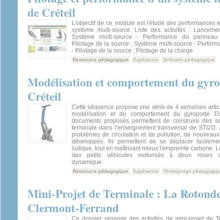
de Créteil
L'objectif de ce module est l'étude des performances e
système multi-source. Liste des activités : Lancem
Système multi-source - Performance du panneau 
Pilotage de la source ; Système multi-source - Perform
- Pilotage de la source ; Pilotage de la charge
Ressource pédagogique
Expérience
Scénario pédagogique
Modélisation et comportement du gyr
Créteil
Cette séquence propose une série de 4 semaines artic
modélisation et du comportement du gyropode El
documents proposés permettent de construire des s
terminale dans l'enseignement transversal de STI2D. 
problèmes de circulation et de pollution, de nouveaux
développés. Ils permettent de se déplacer facilem
ludique, tout en maîtrisant mieux l'empreinte carbone. 
des petits véhicules motorisés à deux roues av
dynamique.
Ressource pédagogique
Expérience
Témoignage pédagogiq
Mini-Projet de Terminale : La Rotond
Clermont-Ferrand
Ce dossier propose des activités de mini-projet de T