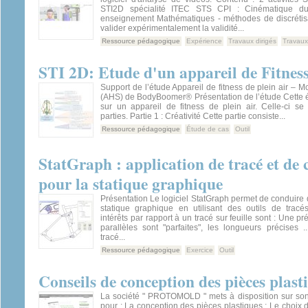
STI2D spécialité ITEC STS CPI : Cinématique du
enseignement Mathématiques - méthodes de discrétis
valider expérimentalement la validité...
Ressource pédagogique
Expérience
Travaux dirigés
Travaux
STI 2D: Etude d'un appareil de Fitness
Support de l’étude Appareil de fitness de plein air – 
(AHS) de BodyBoomer® Présentation de l’étude Cette é
sur un appareil de fitness de plein air. Celle-ci 
parties. Partie 1 : Créativité Cette partie consiste...
Ressource pédagogique
Étude de cas
Outil
StatGraph : application de tracé et de
pour la statique graphique
Présentation Le logiciel StatGraph permet de conduire 
statique graphique en utilisant des outils de tracé
intérêts par rapport à un tracé sur feuille sont : Une pr
parallèles sont "parfaites", les longueurs précises .
tracé...
Ressource pédagogique
Exercice
Outil
Conseils de conception des pièces plast
La société " PROTOMOLD " mets à disposition sur son 
pour : La conception des pièces plastiques ; Le choix 