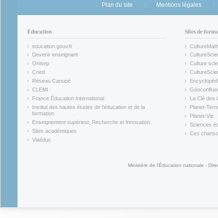
Plan du site
Mentions légales
Éducation
Sites de form
education.gouv.fr
CultureMat
(link is external)
(link is ex
Devenir enseignant
CultureScie
(link is external)
(link is ex
Onisep
Culture scie
(link is external)
Cned
CultureSci
(link is external)
(link is ex
Réseau Canopé
Encyclopédi
(link is external)
(link is ex
CLEMI
Géoconflue
(link is external)
(link is ex
France Éducation International
La Clé des 
(link is external)
(link is ex
Institut des hautes études de l'éducation et de la
Planet-Terr
(link is ex
formation
Planet-Vie
(link is external)
(link is ex
Enseignement supérieur, Recherche et Innovation
Sciences éc
(link is external)
(link is ex
Sites académiques
Ces chansons
(link is external)
(link is ex
Viaéduc
(link is external)
Ministère de l'Éducation nationale - Dire