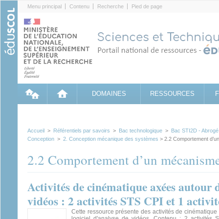
Cookies management panel
Menu principal
Contenu
Recherche
Pied de page
DOMAINES
RESSOURCES
Accueil
>
Référentiels par savoirs
>
Bac technologique
>
Bac STI2D - Abrogé
Conception
>
2. Conception mécanique des systèmes
> 2.2 Comportement d’un
2.2 Comportement d’un mécanisme 
Activités de cinématique axées autour d
vidéos : 2 activités STS CPI et 1 activ
Cette ressource présente des activités de cinématique
logiciel d'analyse de vidéos. Contenu : 2 activités 