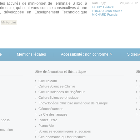
es activités de mini-projet de Terminale STI2d, à
Auteur(s):
29 juin 2012
FAURY Cédrick
 trimestre, qui sont vues comme consécutives à une
FRICOU Jean-claude
, développée en Enseignement Technologique
MICHARD Francis
Mini-projet
te
Mentions légales
Accessibilité : non conforme
(link is external)
Sigles
(
Sites de formation et thématiques
Si
CultureMath
(link is external)
CultureSciences-Chimie
(link is external)
Culture sciences de l'ingénieur
CultureSciences-physique
(link is external)
Encyclopédie d'histoire numérique de l'Europe
(link is external)
Géoconfluences
(link is external)
La Clé des langues
(link is external)
t de la
Planet-Terre
(link is external)
Planet-Vie
(link is external)
novation
Sciences économiques et sociales
(link is external)
Ces chansons qui font l'histoire