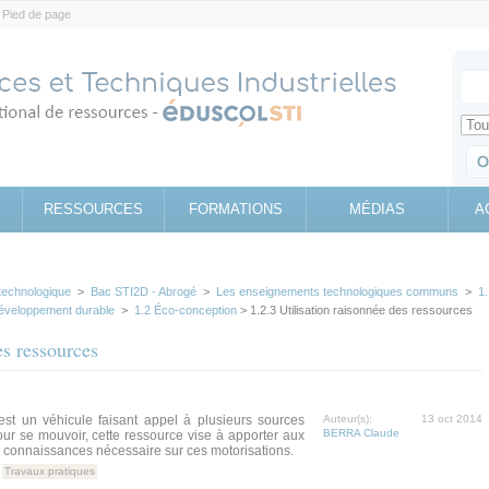
Pied de page
Votr
Sear
Retrouv
RESSOURCES
FORMATIONS
MÉDIAS
A
technologique
>
Bac STI2D - Abrogé
>
Les enseignements technologiques communs
>
1.
développement durable
>
1.2 Éco-conception
> 1.2.3 Utilisation raisonnée des ressources
es ressources
est un véhicule faisant appel à plusieurs sources
Auteur(s):
13 oct 2014
BERRA Claude
our se mouvoir, cette ressource vise à apporter aux
 connaissances nécessaire sur ces motorisations.
Travaux pratiques