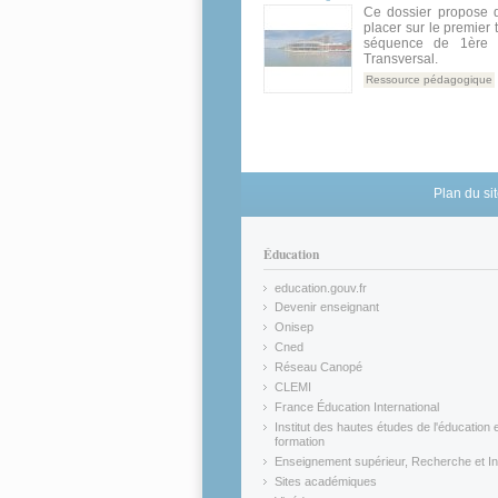
Ce dossier propose d
placer sur le premier
séquence de 1ère 
Transversal.
Ressource pédagogique
Plan du si
Éducation
education.gouv.fr
(link is external)
Devenir enseignant
(link is external)
Onisep
(link is external)
Cned
(link is external)
Réseau Canopé
(link is external)
CLEMI
(link is external)
France Éducation International
(link is external)
Institut des hautes études de l'éducation e
formation
(link is external)
Enseignement supérieur, Recherche et In
(link is external)
Sites académiques
(link is external)