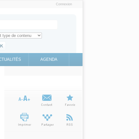
Connexion
e recherche
ch for
ez toute l'information sur le site
education.gouv.fr
CTUALITÉS
AGENDA
(link is
external)