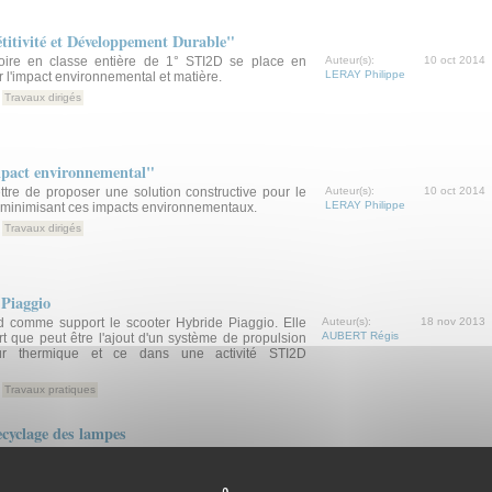
tivité et Développement Durable"
toire en classe entière de 1° STI2D se place en
Auteur(s):
10 oct 2014
LERAY Philippe
r l'impact environnemental et matière.
Travaux dirigés
pact environnemental"
tre de proposer une solution constructive pour le
Auteur(s):
10 oct 2014
LERAY Philippe
 minimisant ces impacts environnementaux.
Travaux dirigés
 Piaggio
d comme support le scooter Hybride Piaggio. Elle
Auteur(s):
18 nov 2013
AUBERT Régis
rt que peut être l'ajout d'un système de propulsion
ur thermique et ce dans une activité STI2D
Travaux pratiques
yclage des lampes
r but de mesurer l’impact écologique à toutes les
16 avr 2013
ie des lampes et de proposer des solutions pour