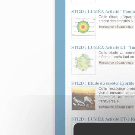
STI2D : LUMÉA Activité "Compéti
Cette étude prépara
amont des activités su
Ressource pédagogique
STI2D : LUMÉA Activité ET "Im
Cette étude va permet
mât du Luméa tout en
Ressource pédagogique
STI2D : Etude du scooter hybride
Cette ressource pren
vise à mesurer l'appo
électrique au mote
transversale.
Ressource pédagogique
STI2D : LUMÉA Activité ET-2 Rec
Cette activité a pou
étapes de cycle de v
réduire cet impact.