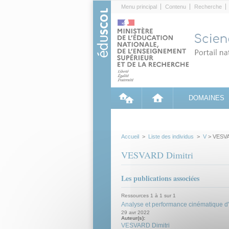
Cookies management panel
Menu principal
Contenu
Recherche
DOMAINES
Accueil
>
Liste des individus
>
V
> VESVA
VESVARD Dimitri
Les publications associées
Ressources 1 à 1 sur 1
Analyse et performance cinématique d'u
29 avr 2022
Auteur(s):
VESVARD Dimitri