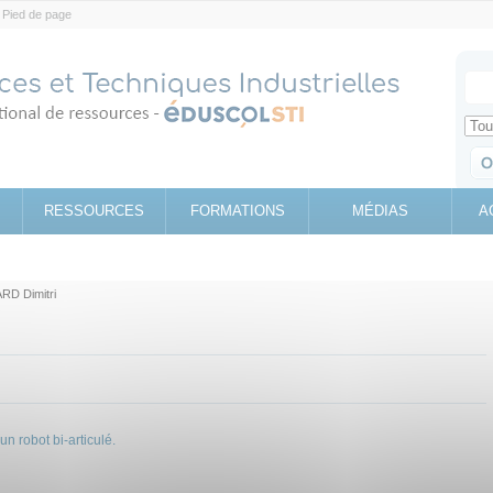
Pied de page
Votr
Sear
Retrouv
RESSOURCES
FORMATIONS
MÉDIAS
A
RD Dimitri
n robot bi-articulé.