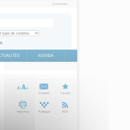
Connexion
e recherche
ch for
ez toute l'information sur le site
education.gouv.fr
CTUALITÉS
AGENDA
(link is
external)