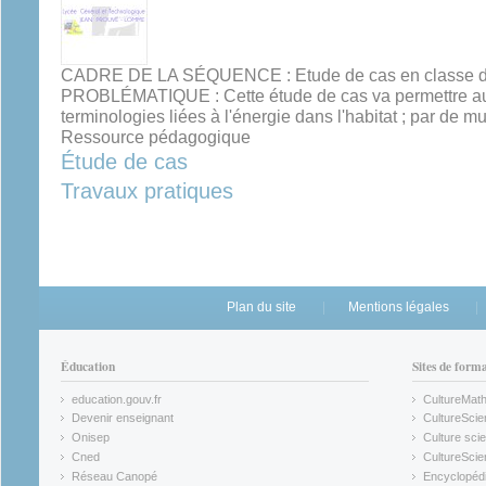
CADRE DE LA SÉQUENCE : Etude de cas en classe de
PROBLÉMATIQUE : Cette étude de cas va permettre aux 
terminologies liées à l'énergie dans l'habitat ; par de mu
Ressource pédagogique
Étude de cas
Travaux pratiques
Plan du site
Mentions légales
Éducation
Sites de form
education.gouv.fr
CultureMat
(link is external)
(link is ex
Devenir enseignant
CultureScie
(link is external)
(link is ex
Onisep
Culture scie
(link is external)
Cned
CultureSci
(link is external)
(link is ex
Réseau Canopé
Encyclopédi