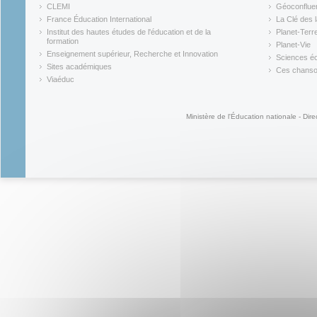
(link is external)
(link is ex
CLEMI
Géoconflue
(link is external)
(link is ex
France Éducation International
La Clé des 
(link is external)
(link is ex
Institut des hautes études de l'éducation et de la
Planet-Terr
(link is ex
formation
Planet-Vie
(link is external)
(link is ex
Enseignement supérieur, Recherche et Innovation
Sciences éc
(link is external)
(link is ex
Sites académiques
Ces chansons
(link is external)
(link is ex
Viaéduc
(link is external)
Ministère de l'Éducation nationale - Dire