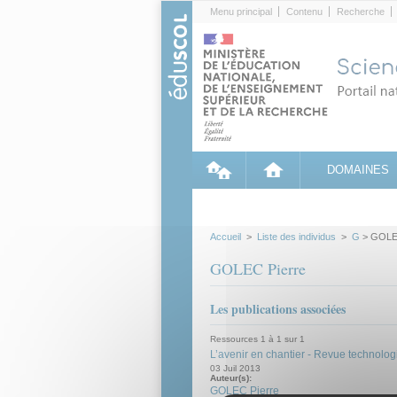
Cookies management panel
Menu principal
Contenu
Recherche
DOMAINES
Accueil
>
Liste des individus
>
G
> GOLEC
GOLEC Pierre
Les publications associées
Ressources 1 à 1 sur 1
L’avenir en chantier - Revue technolo
03 Juil 2013
Auteur(s):
GOLEC Pierre