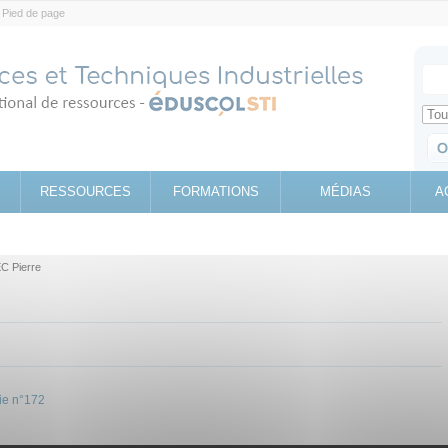
Pied de page
Votr
Sear
Retrouv
RESSOURCES
FORMATIONS
MÉDIAS
A
 Pierre
gie n°172