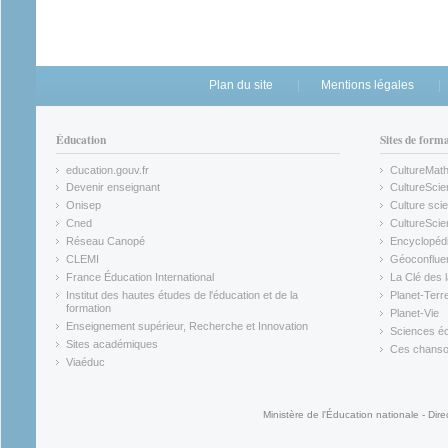
Plan du site
Mentions légales
Éducation
Sites de form
education.gouv.fr
CultureMat
(link is external)
(link is ex
Devenir enseignant
CultureScie
(link is external)
(link is ex
Onisep
Culture scie
(link is external)
Cned
CultureSci
(link is external)
(link is ex
Réseau Canopé
Encyclopédi
(link is external)
(link is ex
CLEMI
Géoconflue
(link is external)
(link is ex
France Éducation International
La Clé des 
(link is external)
(link is ex
Institut des hautes études de l'éducation et de la
Planet-Terr
(link is ex
formation
Planet-Vie
(link is external)
(link is ex
Enseignement supérieur, Recherche et Innovation
Sciences éc
(link is external)
(link is ex
Sites académiques
Ces chansons
(link is external)
(link is ex
Viaéduc
(link is external)
Ministère de l'Éducation nationale - Dire