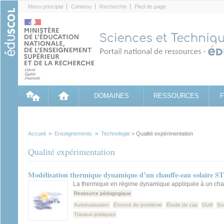
Cookies management panel
Menu principal
Contenu
Recherche
Pied de page
DOMAINES
RESSOURCES
Accueil
>
Enseignements
>
Technologie
> Qualité expérimentation
Qualité expérimentation
Modélisation thermique dynamique d’un chauffe-eau solaire 
La thermique en régime dynamique appliquée à un chau
Ressource pédagogique
Autoévaluation
Énoncé de problème
Étude de cas
Outil
Sc
Travaux pratiques