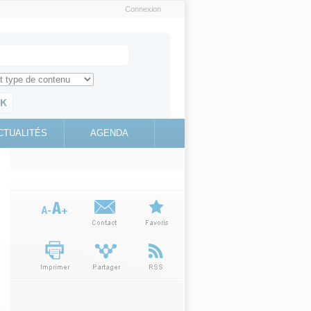
Connexion
e recherche
ch for
ez toute l'information sur le site
education.gouv.fr
CTUALITÉS
AGENDA
(link is
external)