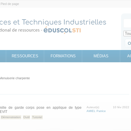
Pied de page
Votr
Sear
Retrouv
RESSOURCES
FORMATIONS
MÉDIAS
A
Menuiserie charpente
amille de garde corps pose en applique de type
Auteur(s):
10 fév 2022
AMIEL Patrice
REVIT
Démonstration
Outil
Tutoriel