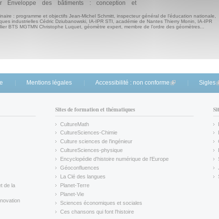
ur Enveloppe des bâtiments : conception et
naire : programme et objectifs Jean-Michel Schmitt, inspecteur général de l’éducation nationale,
ques industrielles Cédric Dziubanowski, IA-IPR STI, académie de Nantes Thierry Monin, IA-IPR
lier BTS MGTMN Christophe Luquet, géomètre expert, membre de l’ordre des géomètres...
te
Mentions légales
Accessibilité : non conforme
(link is external)
Sigles
(
Sites de formation et thématiques
Si
CultureMath
(link is external)
CultureSciences-Chimie
(link is external)
Culture sciences de l'ingénieur
CultureSciences-physique
(link is external)
Encyclopédie d'histoire numérique de l'Europe
(link is external)
Géoconfluences
(link is external)
La Clé des langues
(link is external)
t de la
Planet-Terre
(link is external)
Planet-Vie
(link is external)
novation
Sciences économiques et sociales
(link is external)
Ces chansons qui font l'histoire
(link is external)