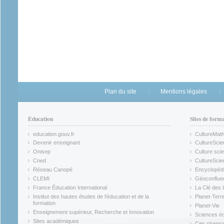
Plan du site
Mentions légales
Éducation
Sites de form
education.gouv.fr
CultureMat
(link is external)
(link is ex
Devenir enseignant
CultureScie
(link is external)
(link is ex
Onisep
Culture scie
(link is external)
Cned
CultureSci
(link is external)
(link is ex
Réseau Canopé
Encyclopédi
(link is external)
(link is ex
CLEMI
Géoconflue
(link is external)
(link is ex
France Éducation International
La Clé des 
(link is external)
(link is ex
Institut des hautes études de l'éducation et de la
Planet-Terr
(link is ex
formation
Planet-Vie
(link is external)
(link is ex
Enseignement supérieur, Recherche et Innovation
Sciences éc
(link is external)
(link is ex
Sites académiques
Ces chansons