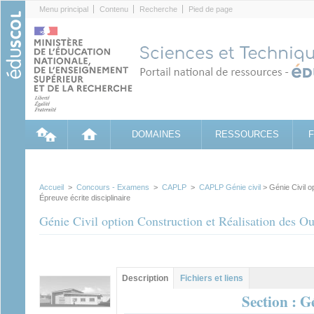
Cookies management panel
Menu principal
Contenu
Recherche
Pied de page
DOMAINES
RESSOURCES
Accueil
>
Concours - Examens
>
CAPLP
>
CAPLP Génie civil
> Génie Civil o
Épreuve écrite disciplinaire
Génie Civil option Construction et Réalisation des Ouv
Groupe principal
Description
(onglet
Fichiers et liens
actif)
Section : G