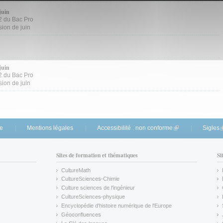
juin
2 du Bac Pro
ion de juin
juin
2 du Bac Pro
ion de juin
te
Mentions légales
Accessibilité : non conforme
(link is external)
Sigles
(
Sites de formation et thématiques
Si
CultureMath
(link is external)
CultureSciences-Chimie
(link is external)
Culture sciences de l'ingénieur
CultureSciences-physique
(link is external)
Encyclopédie d'histoire numérique de l'Europe
(link is external)
Géoconfluences
(link is external)