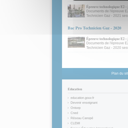
Épreuve technologique E2 : 
Documents de l'épreuve E
Technicien Gaz - 2021 sess
Bac Pro Technicien Gaz - 2020
Épreuve technologique E2 : 
Documents de l'épreuve E
Technicien Gaz - 2020 sess
Plan du si
Éducation
education.gouv.fr
(link is external)
Devenir enseignant
(link is external)
Onisep
(link is external)
Cned
(link is external)
Réseau Canopé
(link is external)
CLEMI
(link is external)