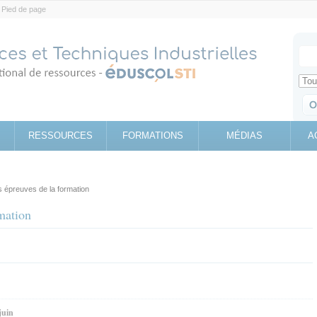
Pied de page
Votr
Sear
Retrouv
RESSOURCES
FORMATIONS
MÉDIAS
A
s épreuves de la formation
rmation
juin