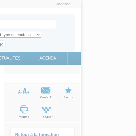
Connexion
e recherche
ch for
ez toute l'information sur le site
education.gouv.fr
CTUALITÉS
AGENDA
(link is
external)
Retour à la formation