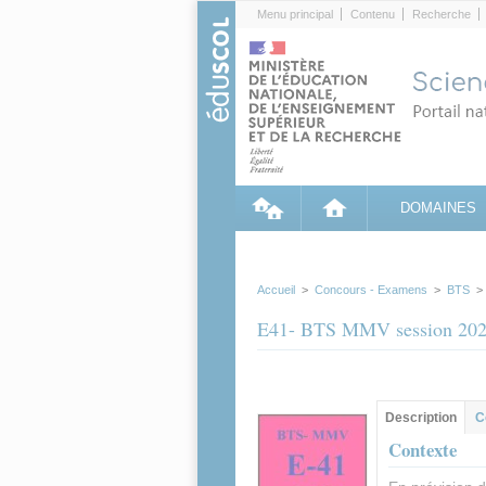
Cookies management panel
Menu principal
Contenu
Recherche
DOMAINES
Accueil
>
Concours - Examens
>
BTS
E41- BTS MMV session 20
Groupe principa
Description
(ong
C
actif)
Contexte