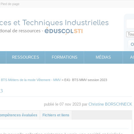
Pied de page
Votr
Sear
Retrouv
RESSOURCES
FORMATIONS
MÉDIAS
A
>
BTS Métiers de la mode Vêtement - MMV
> E41- BTS MMV session 2023
23
publié le 07 nov 2023 par
Christine BORSCHNECK
l
let
ompétences évaluées
Fichiers et liens