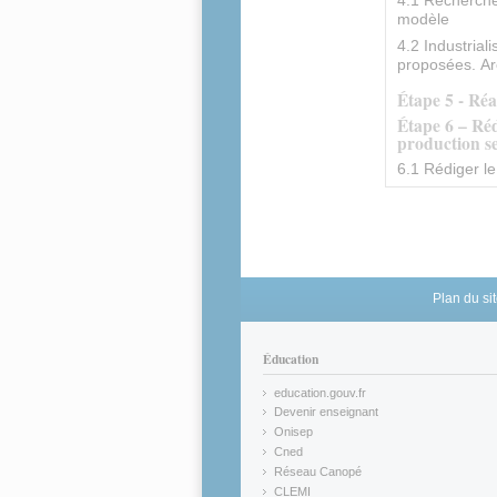
modèle
4.2 Industria
proposées. Arc
Étape 5 - Ré
Étape 6 – Réd
production se
6.1 Rédiger le
Plan du si
Éducation
education.gouv.fr
(link is external)
Devenir enseignant
(link is external)
Onisep
(link is external)
Cned
(link is external)
Réseau Canopé
(link is external)
CLEMI