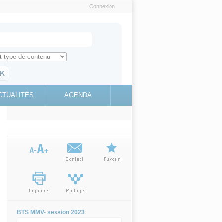
Connexion
e recherche
ch for
ez toute l'information sur le site
education.gouv.fr
CTUALITÉS
AGENDA
(link is
external)
BTS MMV- session 2023