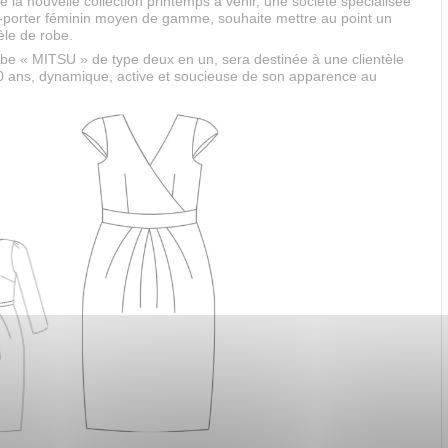
e la nouvelle collection printemps à venir, une société spécialisée
à-porter féminin moyen de gamme, souhaite mettre au point un
le de robe.
obe « MITSU » de type deux en un, sera destinée à une clientèle
0 ans, dynamique, active et soucieuse de son apparence au