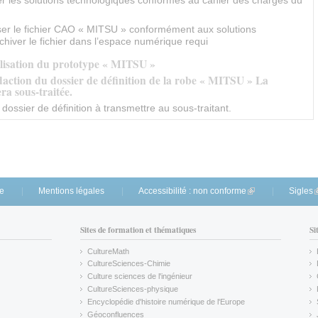
liser le fichier CAO « MITSU » conformément aux solutions
hiver le fichier dans l’espace numérique requi
alisation du prototype « MITSU »
action du dossier de définition de la robe « MITSU » La
ra sous-traitée.
 dossier de définition à transmettre au sous-traitant.
te
Mentions légales
Accessibilité : non conforme
(link is external)
Sigles
(
Sites de formation et thématiques
Si
CultureMath
(link is external)
CultureSciences-Chimie
(link is external)
Culture sciences de l'ingénieur
CultureSciences-physique
(link is external)
Encyclopédie d'histoire numérique de l'Europe
(link is external)
Géoconfluences