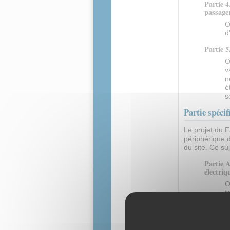
Partie 
passage
O
d
Partie 5
O
v
n
é
s
Partie spéci
Le projet du 
périphérique d
du site. Ce suj
Partie 
électriq
O
t
c
Partie 
O