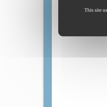
t
l
This site u