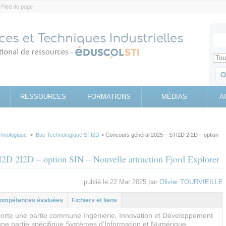
Pied de page
Votr
Sear
Retrouv
RESSOURCES
FORMATIONS
MÉDIAS
A
chnologique
>
Bac Technologique STI2D
> Concours général 2025 – STI2D 2I2D – option
2D 2I2D – option SIN – Nouvelle attraction Fjord Explorer
publié le 22 Mar 2025 par
Olivier TOURVIEILLE
l
let
ompétences évaluées
Fichiers et liens
orte une partie commune Ingénierie, Innovation et Développement
une partie spécifique Systèmes d’Information et Numérique.