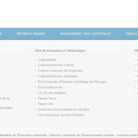
te
Mentions légales
Accessibilité : non conforme
(link is external)
Sigles
(
Sites de formation et thématiques
Si
CultureMath
(link is external)
CultureSciences-Chimie
(link is external)
Culture sciences de l'ingénieur
CultureSciences-physique
(link is external)
Encyclopédie d'histoire numérique de l'Europe
(link is external)
Géoconfluences
(link is external)
La Clé des langues
(link is external)
t de la
Planet-Terre
(link is external)
Planet-Vie
(link is external)
novation
Sciences économiques et sociales
(link is external)
Ces chansons qui font l'histoire
(link is external)
Ministère de l'Éducation nationale - Direction générale de l'enseignement scolaire - Certains droits