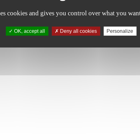
echnologique implantée permet la gestion des données fournies par
es caméras.
ses cookies and gives you control over what you want
OK, accept all
Deny all cookies
Personalize