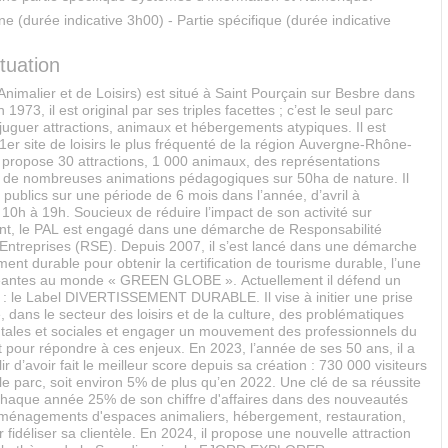
 (durée indicative 3h00) - Partie spécifique (durée indicative
tuation
nimalier et de Loisirs) est situé à Saint Pourçain sur Besbre dans
en 1973, il est original par ses triples facettes ; c’est le seul parc
juguer attractions, animaux et hébergements atypiques. Il est
 1er site de loisirs le plus fréquenté de la région Auvergne-Rhône-
 propose 30 attractions, 1 000 animaux, des représentations
t de nombreuses animations pédagogiques sur 50ha de nature. Il
 publics sur une période de 6 mois dans l’année, d’avril à
0h à 19h. Soucieux de réduire l’impact de son activité sur
nt, le PAL est engagé dans une démarche de Responsabilité
 Entreprises (RSE). Depuis 2007, il s’est lancé dans une démarche
nt durable pour obtenir la certification de tourisme durable, l’une
eantes au monde « GREEN GLOBE ». Actuellement il défend un
 : le Label DIVERTISSEMENT DURABLE. Il vise à initier une prise
 dans le secteur des loisirs et de la culture, des problématiques
ales et sociales et engager un mouvement des professionnels du
 pour répondre à ces enjeux. En 2023, l’année de ses 50 ans, il a
ir d’avoir fait le meilleur score depuis sa création : 730 000 visiteurs
le parc, soit environ 5% de plus qu’en 2022. Une clé de sa réussite
r chaque année 25% de son chiffre d'affaires dans des nouveautés
 aménagements d'espaces animaliers, hébergement, restauration,
r fidéliser sa clientèle. En 2024, il propose une nouvelle attraction