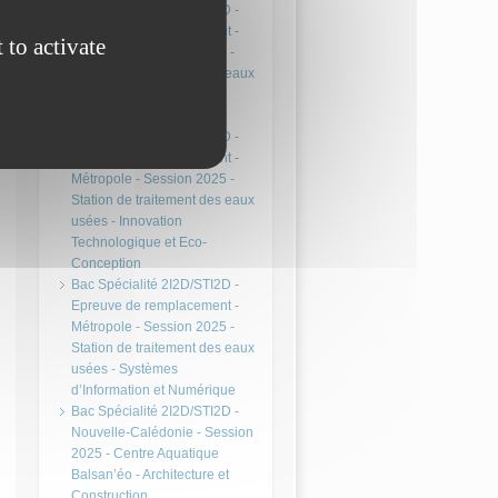
Bac Spécialité 2I2D/STI2D -
Epreuve de remplacement -
 to activate
Métropole - Session 2025 -
Station de traitement des eaux
usées - Energies et
Environnement
Bac Spécialité 2I2D/STI2D -
Epreuve de remplacement -
Métropole - Session 2025 -
Station de traitement des eaux
usées - Innovation
Technologique et Eco-
Conception
Bac Spécialité 2I2D/STI2D -
Epreuve de remplacement -
Métropole - Session 2025 -
Station de traitement des eaux
usées - Systèmes
d’Information et Numérique
Bac Spécialité 2I2D/STI2D -
Nouvelle-Calédonie - Session
2025 - Centre Aquatique
Balsan’éo - Architecture et
Construction