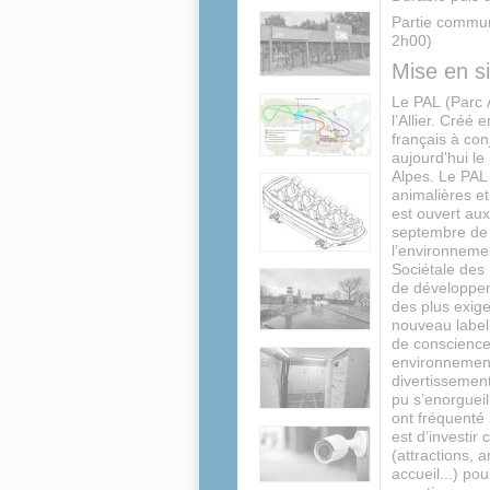
Partie commune
2h00)
Mise en si
Le PAL (Parc A
l’Allier. Créé 
français à con
aujourd'hui le
Alpes. Le PAL
animalières e
est ouvert aux
septembre de 1
l’environneme
Sociétale des
de développeme
des plus exig
nouveau label
de conscience,
environnement
divertissement
pu s’enorgueill
ont fréquenté 
est d’investi
(attractions,
accueil...) pou