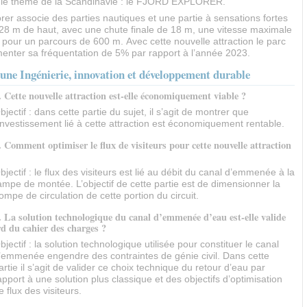
 le thème de la Scandinavie : le FJORD EXPLORER.
rer associe des parties nautiques et une partie à sensations fortes
 28 m de haut, avec une chute finale de 18 m, une vitesse maximale
pour un parcours de 600 m. Avec cette nouvelle attraction le parc
enter sa fréquentation de 5% par rapport à l’année 2023.
ne Ingénierie, innovation et développement durable
. Cette nouvelle attraction est-elle économiquement viable ?
bjectif : dans cette partie du sujet, il s’agit de montrer que
’investissement lié à cette attraction est économiquement rentable.
. Comment optimiser le flux de visiteurs pour cette nouvelle attraction
bjectif : le flux des visiteurs est lié au débit du canal d’emmenée à la
ampe de montée. L’objectif de cette partie est de dimensionner la
ompe de circulation de cette portion du circuit.
. La solution technologique du canal d’emmenée d’eau est-elle valide
d du cahier des charges ?
bjectif : la solution technologique utilisée pour constituer le canal
’emmenée engendre des contraintes de génie civil. Dans cette
artie il s’agit de valider ce choix technique du retour d’eau par
apport à une solution plus classique et des objectifs d’optimisation
e flux des visiteurs.