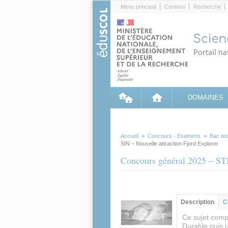
Cookies management panel
Menu principal
Contenu
Recherche
DOMAINES
Accueil
>
Concours - Examens
>
Bac te
SIN – Nouvelle attraction Fjord Explorer
Concours général 2025 – STI
Groupe principa
Description
(ong
C
actif)
Ce sujet comp
Durable puis 