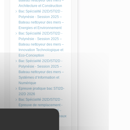
Bateau nettoyeur des mers –
Architecture et Construction
Bac Spécialité 2I2D/STI2D -
Polynésie - Session 2025 –
Bateau nettoyeur des mers –
Energies et Environnement
Bac Spécialité 2I2D/STI2D -
Polynésie - Session 2025 –
Bateau nettoyeur des mers –
Innovation Technologique et
Eco-Conception
Bac Spécialité 2I2D/STI2D -
Polynésie - Session 2025 –
Bateau nettoyeur des mers –
Systèmes d’Information et
Numérique
Epreuve pratique bac STI2D-
2I2D 2026
Bac Spécialité 2I2D/STI2D -
Epreuve de remplacement -
Métropole - Session 2025 -
Station de traitement des eaux
usées - Architecture et
Construction