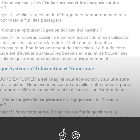
4. Comment sont gérés l’embarquement et le débarquement des
rs ?
bjectif : vérifier la gestion du débarquement/embarquement afin
’optimiser le flux des passagers.
. Comment optimiser la gestion de l’eau des bassins ?
bjectif : le nouveau bassin, de par son exposition et son utilisation
a dissiper de l’eau dans la nature. Cette eau est toutefois
écessaire au bon fonctionnement de l’attraction. Le but de cette
tude est d’évaluer au mieux les besoins en eau et de trouver des
olutions qui auront un moindre impact environnemental.
fique Systèmes d’Information et Numérique
FJORD EXPLORER a été imaginé pour être construit sur une zone
u site actuel. Nous avons besoin de surveiller cette nouvelle partie
et aborde différents aspects relatifs à l’acquisition d’informations.
A. Comment gérer la température des équipements de l’armoire
ue ?
bjectif : dans cette partie, il s’agit de vérifier la gestion de la
empérature dans l’armoire électrique en fonction des exigences du
ahier des charges.
B. Comment récupérer les données fournies par les caméras ?
bjectif : Dans cette partie, il s’agit de vérifier que la solution