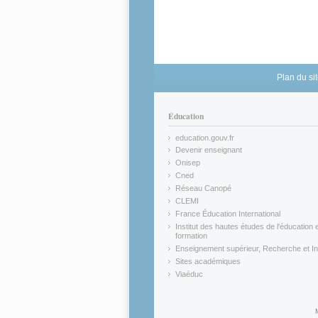
Plan du si
Éducation
education.gouv.fr
(link is external)
Devenir enseignant
(link is external)
Onisep
(link is external)
Cned
(link is external)
Réseau Canopé
(link is external)
CLEMI
(link is external)
France Éducation International
(link is external)
Institut des hautes études de l'éducation e
formation
(link is external)
Enseignement supérieur, Recherche et In
(link is external)
Sites académiques
(link is external)
Viaéduc
(link is external)