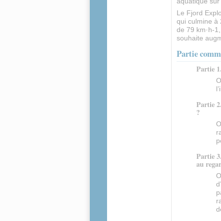
aquatique sur
Le Fjord Explo
qui culmine à
de 79 km·h-1, 
souhaite augm
Partie commu
Partie 1
O
l
Partie 2
?
O
r
p
Partie 3
au regar
O
d
p
r
d