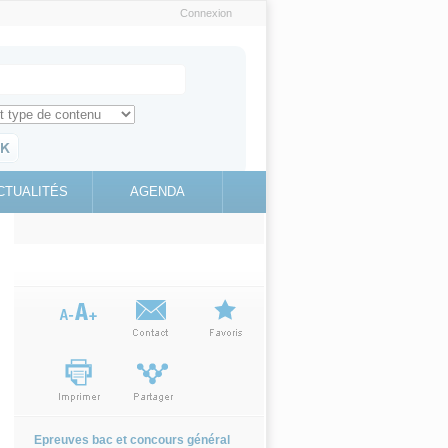
Connexion
e recherche
ch for
ez toute l'information sur le site
education.gouv.fr
CTUALITÉS
AGENDA
(link is
external)
Epreuves bac et concours général