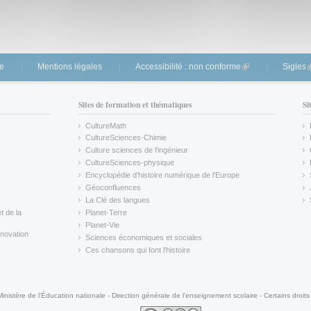
te
Mentions légales
Accessibilité : non conforme
(link is external)
Sigles
(
Sites de formation et thématiques
Si
CultureMath
(link is external)
CultureSciences-Chimie
(link is external)
Culture sciences de l'ingénieur
CultureSciences-physique
(link is external)
Encyclopédie d'histoire numérique de l'Europe
(link is external)
Géoconfluences
(link is external)
La Clé des langues
(link is external)
t de la
Planet-Terre
(link is external)
Planet-Vie
(link is external)
novation
Sciences économiques et sociales
(link is external)
Ces chansons qui font l'histoire
(link is external)
Ministère de l'Éducation nationale - Direction générale de l'enseignement scolaire - Certains droits