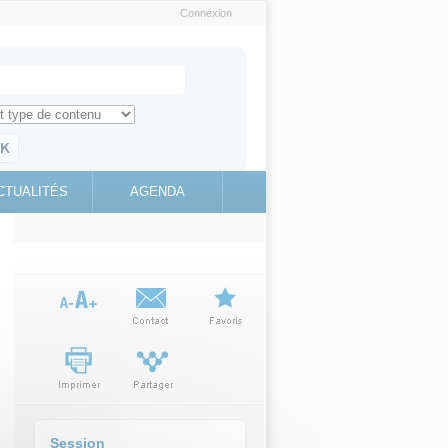
Connexion
e recherche
ch for
ez toute l'information sur le site
education.gouv.fr
CTUALITÉS
AGENDA
(link is
external)
Session