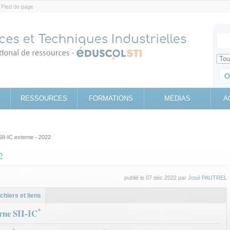
Pied de page
Votr
Sear
Retrouv
RESSOURCES
FORMATIONS
MÉDIAS
A
I-IC externe - 2022
2
publié le 07 déc 2022 par
José PAUTREL
l
let
ichiers et liens
*
ne SII-IC