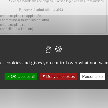
*
: Sciences Industrielles de l'Ingénieur option Ingénierie des Constructions
Épreuves d'admissibilité 2022
rite disciplinaire appliquée
commune à toutes les options)
rite disciplinaire
spécifique à l'option)
- Épreuve écrite disciplinaire appliquée
port de l'épreuve : Banc d’essais à rouleaux
ses cookies and gives you control over what you want
uve écrite disciplinaire
OK, accept all
Deny all cookies
Personalize
 épreuve spécifique à l'option : Ingénierie des