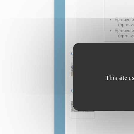
Épreuve éc
(épreuve 
Épreuve éc
(épreuve 
CAPET Externe - SII - 2022 
Toutes options. Sup
automobile.
Sujet d'épreuve
This site u
CAPET SII-IC externe - Épre
CAPET SII-IC externe
Constructions
Sujet d'épreuve