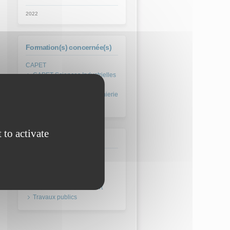
2022
Formation(s) concernée(s)
CAPET Sciences Industrielles
de l'Ingénieur (SII)
CAPET SII option ingénierie
des constructions
 to activate
Domaine
Architecture et urbanisme
Bâtiment
Environnement et confort
Travaux publics