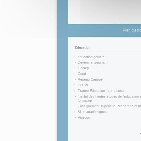
Plan du si
Éducation
education.gouv.fr
(link is external)
Devenir enseignant
(link is external)
Onisep
(link is external)
Cned
(link is external)
Réseau Canopé
(link is external)
CLEMI
(link is external)
France Éducation International
(link is external)
Institut des hautes études de l'éducation e
formation
(link is external)
Enseignement supérieur, Recherche et In
(link is external)
Sites académiques
(link is external)
Viaéduc
(link is external)