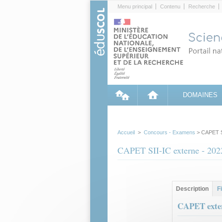
Cookies management panel
Menu principal
Contenu
Recherche
DOMAINES
Accueil
>
Concours - Examens
> CAPET SI
CAPET SII-IC externe - 202
Groupe principa
Description
(ong
F
actif)
CAPET exter