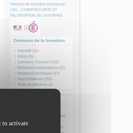
Parcours de formation enseignant -
CIEL - CYBERSECURITE ET
VALORISATION DE LA DONNEE
Contenus de la formation
Actualité
(10)
Article
(5)
Concours - Examen
(105)
Ressource pédagogique
(22)
Ressource technique
(37)
Sujet d'épreuve
(152)
Texte de référence
(3)
Textes de référence
Arrêtés
Arrêté du 17 avril 2025 fixant les
 to activate
modalités d'organisation du
concours externe du CAPET
(link is