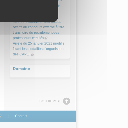
19/2/26 : Répartition des postes
external)
offerts au concours externe de
recrutement des professeurs
certifiés
(link is external)
19/2/26 :Répartition des postes
offerts au concours externe à titre
transitoire du recrutement des
professeurs certifiés
(link is external)
Arrêté du 25 janvier 2021 modifié
fixant les modalités d'organisation
des CAPET
(link is external)
Domaine
HAUT DE PAGE
link is external)
Contact