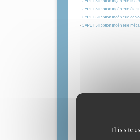
-
CAPET SII option ingénierie infor
-
CAPET SII option ingénierie élect
-
CAPET SII option ingénierie des c
-
CAPET SII option ingénierie méc
This site u