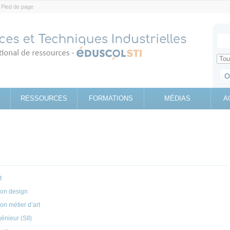
Pied de page
Votr
Sear
Retrouv
RESSOURCES
FORMATIONS
MÉDIAS
A
t
ion design
on métier d’art
énieur (SII)