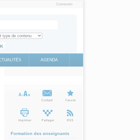
Connexion
e recherche
ch for
ez toute l'information sur le site
education.gouv.fr
CTUALITÉS
AGENDA
(link is
external)
Formation des enseignants