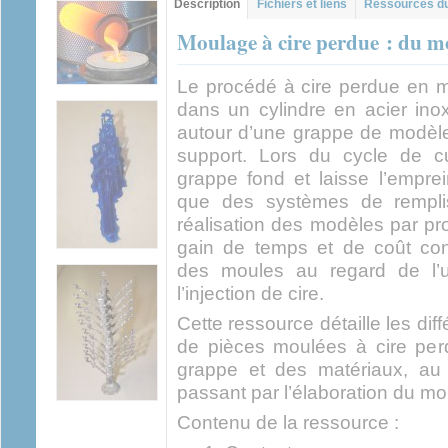
Description
(onglet
Fichiers et liens
Ressources du
actif)
Moulage à cire perdue : du mo
Le procédé à cire perdue en mo
dans un cylindre en acier inox
autour d’une grappe de modèle
support. Lors du cycle de c
grappe fond et laisse l’emprei
que des systèmes de remplis
réalisation des modèles par pr
gain de temps et de coût cons
des moules au regard de l’us
l’injection de cire.
Cette ressource détaille les dif
de pièces moulées à cire perd
grappe et des matériaux, au
passant par l’élaboration du mou
Contenu de la ressource :