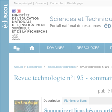
Cookies management panel
Menu principal
Contenu
Recherche
Pied de page
DOMAINES
RESSOURCES
Accueil
>
Ressources
>
Ressources techniques
> Revue technologie n°195 -
Revue technologie n°195 - sommai
publié
Groupe principal
Description
(onglet
Fichiers et liens
actif)
Sommaire et liens liés aux arti