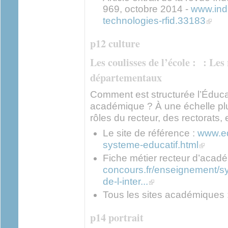
969, octobre 2014 -
www.indu
(link i
technologies-rfid.33183
p12 culture
Les coulisses de l’école : : Les 
départementaux
Comment est structurée l’Éducat
académique ? À une échelle pl
rôles du recteur, des rectorats,
Le site de référence :
www.ed
(link is e
systeme-educatif.html
Fiche métier recteur d’acad
concours.fr/enseignement/sy
(link is external)
de-l-inter...
Tous les sites académiques 
p14 portrait