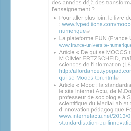
des années déjà des transform
l’enseignement ?
Pour aller plus loin, le livre d
:
www.fypeditions.com/mooc-
(link is external)
numerique
La plateforme FUN (France
www.france-universite-numerique
Article « De qui se MOOCS t’
M.Olivier ERTZSCHEID, maît
sciences de l'information (16
http://affordance.typepad.
(link is 
qui-se-Moocs-ton.html
Article « Mooc : la standardis
le site Internet Actu, de M
professeur de sociologie à 
scientifique du MediaLab et d
d’innovation pédagogique For
www.internetactu.net/2013/0
standardisation-ou-linnovati