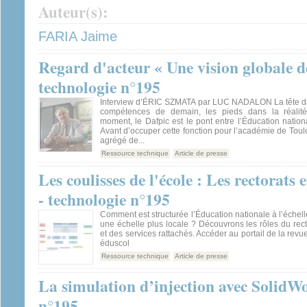
Auteur(s):
FARIA Jaime
Regard d'acteur « Une vision globale de
technologie n°195
Interview d’ÉRIC SZMATA par LUC NADALON La tête da
compétences de demain, les pieds dans la réali
moment, le Dafpic est le pont entre l’Éducation nationa
Avant d’occuper cette fonction pour l’académie de Toul
agrégé de...
Ressource technique
Article de presse
Les coulisses de l'école : Les rectorats
- technologie n°195
Comment est structurée l’Éducation nationale à l’éche
une échelle plus locale ? Découvrons les rôles du recte
et des services rattachés. Accéder au portail de la revu
éduscol
Ressource technique
Article de presse
La simulation d’injection avec SolidWo
n°195