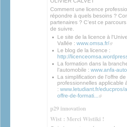
OLIVIER CALVET
Comment une licence profession
répondre à quels besoins ? Co
partenaires ? C’est ce parcou
de suivre.
Le site de la licence à l'Un
(link is ex
Vallée :
www.omsa.fr/
Le blog de la licence :
http://licenceomsa.wordpres
La formation dans la branch
l’automobile :
www.anfa-auto.
La simplification de l’offre d
professionnelles applicable à
:
www.letudiant.fr/educpros/ac
(link is external)
offre-de-formati...
p29 innovation
Wist : Merci Wistiki !