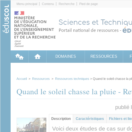
Cookies management panel
Menu principal
Contenu
Recherche
Pied de page
DOMAINES
RESSOURCES
Accueil
>
Ressources
>
Ressources techniques
> Quand le soleil chasse la p
Quand le soleil chasse la pluie - 
publié 
Groupe principal
Description
(onglet
Caractéristiques
Fichiers et li
actif)
Voici deux études de cas sur do