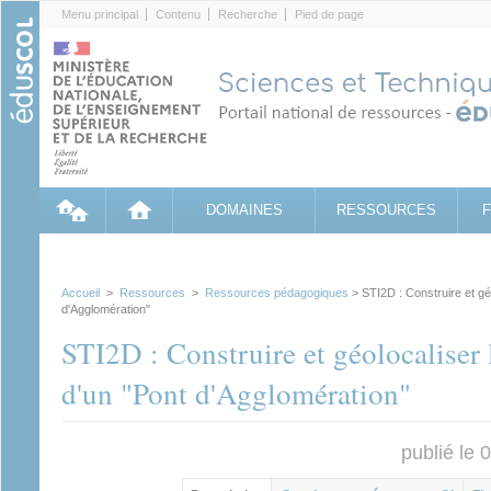
Cookies management panel
Menu principal
Contenu
Recherche
Pied de page
DOMAINES
RESSOURCES
Accueil
>
Ressources
>
Ressources pédagogiques
> STI2D : Construire et gé
d'Agglomération"
STI2D : Construire et géolocaliser
d'un "Pont d'Agglomération"
publié le
Contenu principal