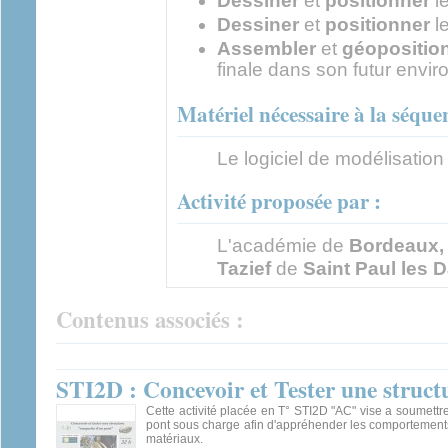
Dessiner
et
positionner
le
Dessiner
et
positionner
le
Assembler
et
géopositio
finale dans son futur envi
Matériel nécessaire à la séque
Le logiciel de modélisatio
Activité proposée par :
L'académie de
Bordeaux
Tazief
de
Saint Paul les 
Contenus associés :
STI2D : Concevoir et Tester une struct
Cette activité placée en T° STI2D "AC" vise a soumett
pont sous charge afin d'appréhender les comportements
matériaux.