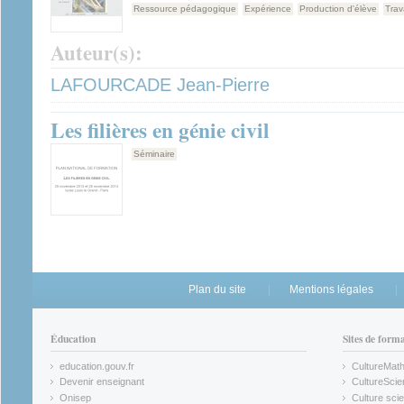
Ressource pédagogique
Expérience
Production d'élève
Trav
Auteur(s):
LAFOURCADE Jean-Pierre
Les filières en génie civil
Séminaire
Plan du site
Mentions légales
Éducation
Sites de form
education.gouv.fr
CultureMat
(link is external)
(link is ex
Devenir enseignant
CultureScie
(link is external)
(link is ex
Onisep
Culture scie