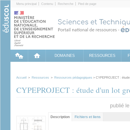
Cookies management panel
Menu principal
Contenu
Recherche
Pied de page
DOMAINES
RESSOURCES
Accueil
>
Ressources
>
Ressources pédagogiques
> CYPEPROJECT : étude d
CYPEPROJECT : étude d'un lot gr
publié l
Contenu principal
Description
(onglet
Fichiers et liens
actif)