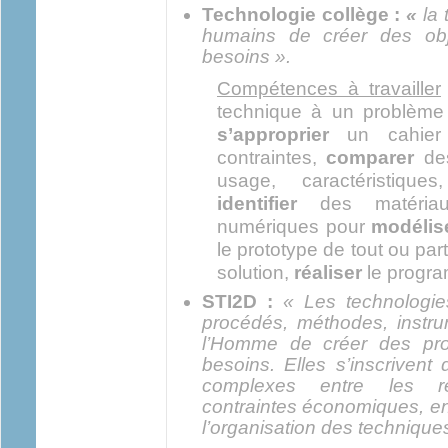
Technologie collège :
«
la
humains de créer des obj
besoins ».
Compétences à travailler
technique à un problèm
s’approprier
un cahier 
contraintes,
comparer
des
usage, caractéristique
identifier
des matéria
numériques pour
modélis
le prototype de tout ou par
solution,
réaliser
le progra
STI2D :
« Les technologie
procédés, méthodes, instru
l’Homme de créer des pro
besoins. Elles s’inscriven
complexes entre les rés
contraintes économiques, en
l’organisation des technique