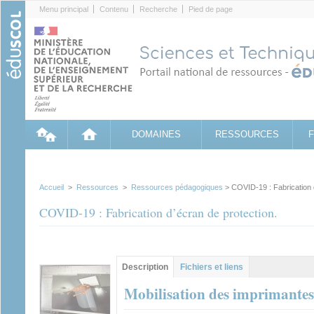
Cookies management panel
Menu principal
Contenu
Recherche
Pied de page
DOMAINES
RESSOURCES
Accueil
>
Ressources
>
Ressources pédagogiques
> COVID-19 : Fabrication d
COVID-19 : Fabrication d’écran de protection.
Contenu principal
Description
(onglet
Fichiers et liens
actif)
Mobilisation des imprimantes