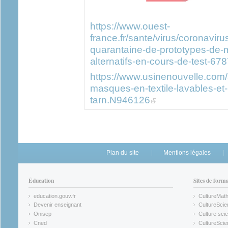
https://www.ouest-
france.fr/sante/virus/coronavir
quarantaine-de-prototypes-de-
alternatifs-en-cours-de-test-67
https://www.usinenouvelle.com/a
masques-en-textile-lavables-et-
(link is external)
tarn.N946126
Plan du site
Mentions légales
Éducation
Sites de form
education.gouv.fr
CultureMat
(link is external)
(link is ex
Devenir enseignant
CultureScie
(link is external)
(link is ex
Onisep
Culture scie
(link is external)
Cned
CultureSci