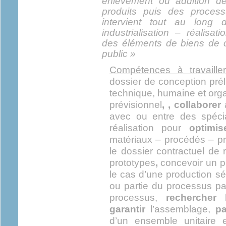
enlèvement ou addition d
produits puis des process
intervient tout au long 
industrialisation – réalisa
des éléments de biens de 
public »
Compétences à travailler
dossier de conception prél
technique, humaine et org
prévisionnel
, , collaborer
avec ou entre des spécia
réalisation pour
optimi
matériaux – procédés – p
le dossier contractuel de 
prototypes
,
concevoir un p
le cas d’une production sér
ou partie du processus par
processus,
rechercher
l
garantir
l’assemblage,
pa
d’un ensemble unitaire