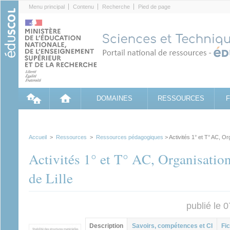
Cookies management panel
Menu principal
Contenu
Recherche
Pied de page
DOMAINES
RESSOURCES
Accueil
>
Ressources
>
Ressources pédagogiques
> Activités 1° et T° AC, Or
Activités 1° et T° AC, Organisatio
de Lille
publié le 
Contenu principal
Description
(onglet
Savoirs, compétences et CI
Fic