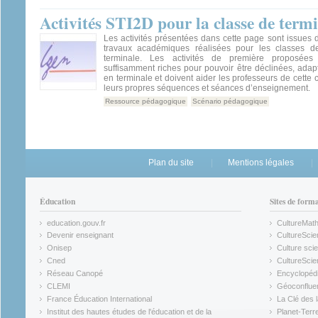
Activités STI2D pour la classe de term
Les activités présentées dans cette page sont issues d
travaux académiques réalisées pour les classes d
terminale. Les activités de première proposées
suffisamment riches pour pouvoir être déclinées, ada
en terminale et doivent aider les professeurs de cette 
leurs propres séquences et séances d’enseignement.
Ressource pédagogique
Scénario pédagogique
Plan du site
Mentions légales
Éducation
Sites de form
education.gouv.fr
CultureMat
(link is external)
(link is ex
Devenir enseignant
CultureScie
(link is external)
(link is ex
Onisep
Culture scie
(link is external)
Cned
CultureSci
(link is external)
(link is ex
Réseau Canopé
Encyclopédi
(link is external)
(link is ex
CLEMI
Géoconflue
(link is external)
(link is ex
France Éducation International
La Clé des 
(link is external)
(link is ex
Institut des hautes études de l'éducation et de la
Planet-Terr