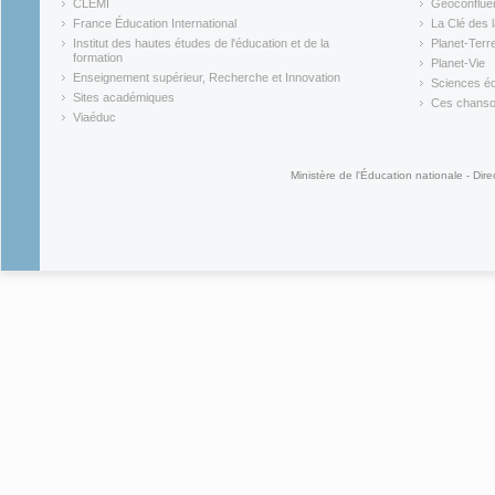
CLEMI
Géoconflue
(link is external)
(link is ex
France Éducation International
La Clé des 
(link is external)
(link is ex
Institut des hautes études de l'éducation et de la
Planet-Terr
(link is ex
formation
Planet-Vie
(link is external)
(link is ex
Enseignement supérieur, Recherche et Innovation
Sciences éc
(link is external)
(link is ex
Sites académiques
Ces chansons
(link is external)
(link is ex
Viaéduc
(link is external)
Ministère de l'Éducation nationale - Dire