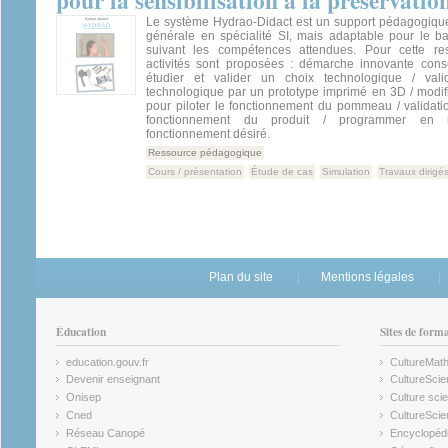
pour la sensibilisation à la préservation
Le système Hydrao‐Didact est un support pédagogique
générale en spécialité SI, mais adaptable pour le b
suivant les compétences attendues. Pour cette res
activités sont proposées : démarche innovante con
étudier et valider un choix technologique / vali
technologique par un prototype imprimé en 3D / modi
pour piloter le fonctionnement du pommeau / validati
fonctionnement du produit / programmer en m
fonctionnement désiré.
Ressource pédagogique
Cours / présentation
Étude de cas
Simulation
Travaux dirigé
Plan du site
Mentions légales
Éducation
Sites de form
education.gouv.fr
CultureMat
(link is external)
(link is ex
Devenir enseignant
CultureScie
(link is external)
(link is ex
Onisep
Culture scie
(link is external)
Cned
CultureSci
(link is external)
(link is ex
Réseau Canopé
Encyclopédi
(link is external)
(link is ex