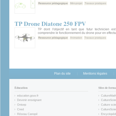
Ressource pédagogique
Mini-projet
Travaux pratiques
TP Drone Diatone 250 FPV
TP dont l'objectif en tant que futur technicien es
comprendre le fonctionnement du drone pour en effectu
Ressource pédagogique
Animation
Travaux pratiques
Plan du site
Mentions légales
Éducation
Sites de form
education.gouv.fr
CultureMat
(link is external)
(link is ex
Devenir enseignant
CultureScie
(link is external)
(link is ex
Onisep
Culture scie
(link is external)
Cned
CultureSci
(link is external)
(link is ex
Réseau Canopé
Encyclopédi