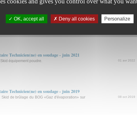
ses cookies and gives you control over what you want
ire Technicien(ne) en soudage - juin 2022
OK, accept all
Deny all cookies
Personalize
 Silo mélangeur.
22 Mar 2025
ire Technicien(ne) en soudage - juin 2021
: Skid équipement poudre.
01 avr 2022
ire Technicien(ne) en soudage - juin 2019
 : Skid de brûlage du BOG «Gaz d'évaporation» sur
08 oct 2019