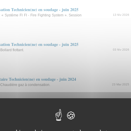
isation Technicien(ne) en soudage - juin 2025
: « Système FI FI - Fire Fighting System ». Session
13 fév 2026
isation Technicien(ne) en soudage - juin 2025
Bollard flottant.
03 fév 2026
ire Technicien(ne) en soudage - juin 2024
: Chaudière gaz à condensation.
23 Mar 2025
ire Technicien(ne) en soudage - juin 2023
: Container de protection incendie autonome.
22 Mar 2025