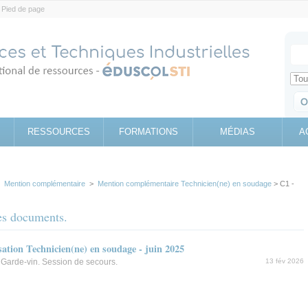
Pied de page
Votr
Sear
Retrouv
RESSOURCES
FORMATIONS
MÉDIAS
A
>
Mention complémentaire
>
Mention complémentaire Technicien(ne) en soudage
> C1 -
les documents.
isation Technicien(ne) en soudage - juin 2025
: Garde-vin. Session de secours.
13 fév 2026