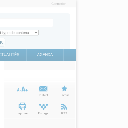
Connexion
e recherche
ch for
ez toute l'information sur le site
education.gouv.fr
CTUALITÉS
AGENDA
(link is
external)