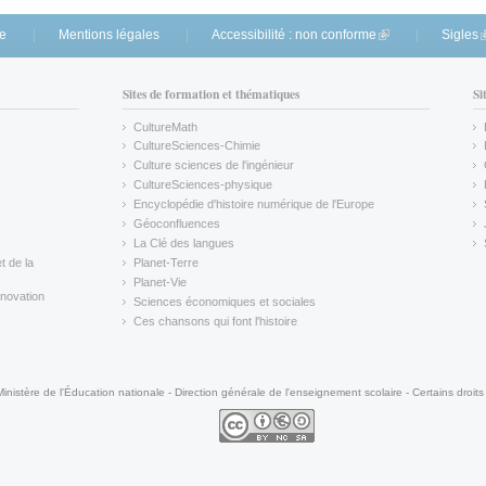
te
Mentions légales
Accessibilité : non conforme
(link is external)
Sigles
(
Sites de formation et thématiques
Si
CultureMath
(link is external)
CultureSciences-Chimie
(link is external)
Culture sciences de l'ingénieur
CultureSciences-physique
(link is external)
Encyclopédie d'histoire numérique de l'Europe
(link is external)
Géoconfluences
(link is external)
La Clé des langues
(link is external)
t de la
Planet-Terre
(link is external)
Planet-Vie
(link is external)
novation
Sciences économiques et sociales
(link is external)
Ces chansons qui font l'histoire
(link is external)
Ministère de l'Éducation nationale - Direction générale de l'enseignement scolaire - Certains droits