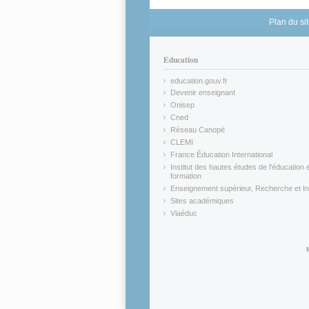
Plan du si
Éducation
education.gouv.fr
(link is external)
Devenir enseignant
(link is external)
Onisep
(link is external)
Cned
(link is external)
Réseau Canopé
(link is external)
CLEMI
(link is external)
France Éducation International
(link is external)
Institut des hautes études de l'éducation e
formation
(link is external)
Enseignement supérieur, Recherche et In
(link is external)
Sites académiques
(link is external)
Viaéduc
(link is external)