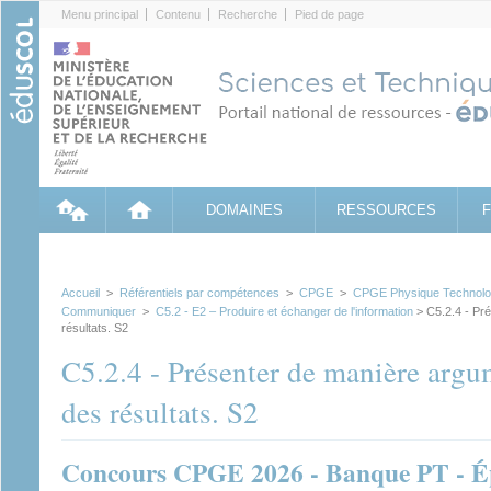
Cookies management panel
Menu principal
Contenu
Recherche
Pied de page
DOMAINES
RESSOURCES
Accueil
>
Référentiels par compétences
>
CPGE
>
CPGE Physique Technologi
Communiquer
>
C5.2 - E2 – Produire et échanger de l'information
> C5.2.4 - Pr
résultats. S2
C5.2.4 - Présenter de manière arg
des résultats. S2
Concours CPGE 2026 - Banque PT - Ép