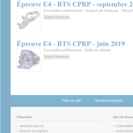
Épreuve E4 - BTS CPRP - septembre 
Conception préliminaire - Support de l'épreuve : Décoc
Sujet d'épreuve
Épreuve E4 - BTS CPRP - juin 2019
Conception préliminaire - Boîte de vitesse
Sujet d'épreuve
Plan du site
Mentions légales
Éducation
Sites de form
education.gouv.fr
CultureMat
(link is external)
(link is ex
Devenir enseignant
CultureScie