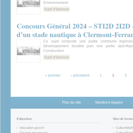
Environnement
Sujet d'épreuve
Concours Général 2024 – STI2D 2I2D 
d’un stade nautique à Clermont-Ferra
Ce sujet comporte une partie commune Ingénieri
développement durable puis une partie spécifique
Construction
Sujet d'épreuve
Pages
« premier
‹ précédent
1
2
3
Plan du site
Mentions légales
Éducation
Sites de form
education.gouv.fr
CultureMat
(link is external)
(link is ex
Devenir enseignant
CultureScie