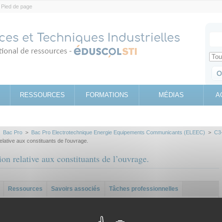
Pied de page
Votr
Sear
Retrouv
RESSOURCES
FORMATIONS
MÉDIAS
A
>
Bac Pro
>
Bac Pro Electrotechnique Energie Equipements Communicants (ELEEC)
>
C3
lative aux constituants de l’ouvrage.
on relative aux constituants de l’ouvrage.
Ressources
Savoirs associés
Tâches professionnelles