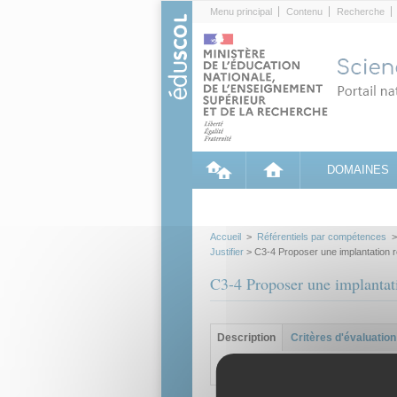
Cookies management panel
Menu principal
Contenu
Recherche
DOMAINES
Accueil
>
Référentiels par compétences
Justifier
> C3-4 Proposer une implantation re
C3-4 Proposer une implantati
Groupe principal
Description
(onglet
Critères d'évaluation
actif)
Etre capable de: