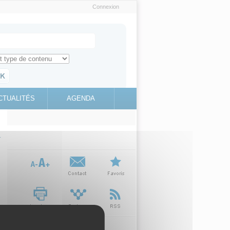
Connexion
e recherche
ch for
ez toute l'information sur le site
education.gouv.fr
CTUALITÉS
AGENDA
(link is
external)
-