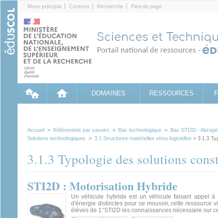
Cookies management panel
Menu principal
Contenu
Recherche
Pied de page
DOMAINES
RESSOURCES
Accueil
>
Référentiels par savoirs
>
Bac technologique
>
Bac STI2D - Abrogé
Solutions technologiques
>
3.1 Structures matérielles et/ou logicielles
> 3.1.3 Typ
3.1.3 Typologie des solutions const
STI2D : Motorisation Hybride
Un véhicule hybride est un véhicule faisant appel à 
d'énergie distinctes pour se mouvoir, cette ressource v
élèves de 1°STI2D les connaissances nécessaire sur ce