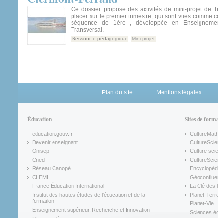
Ce dossier propose des activités de mini-projet de T
placer sur le premier trimestre, qui sont vues comme 
séquence de 1ère , développée en Enseignemen
Transversal.
Ressource pédagogique
Mini-projet
Plan du site
Mentions légales
Éducation
Sites de form
education.gouv.fr
CultureMat
(link is external)
(link is ex
Devenir enseignant
CultureScie
(link is external)
(link is ex
Onisep
Culture scie
(link is external)
Cned
CultureSci
(link is external)
(link is ex
Réseau Canopé
Encyclopédi
(link is external)
(link is ex
CLEMI
Géoconflue
(link is external)
(link is ex
France Éducation International
La Clé des 
(link is external)
(link is ex
Institut des hautes études de l'éducation et de la
Planet-Terr
(link is ex
formation
Planet-Vie
(link is external)
(link is ex
Enseignement supérieur, Recherche et Innovation
Sciences éc
(link is external)