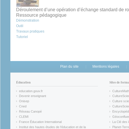
Déroulement d’une opération d’échange standard de r
Ressource pédagogique
Démonstration
Outil
Travaux pratiques
Tutoriel
Plan du site
Mentions légales
Éducation
Sites de form
education.gouv.fr
CultureMat
(link is external)
(link is ex
Devenir enseignant
CultureScie
(link is external)
(link is ex
Onisep
Culture scie
(link is external)
Cned
CultureSci
(link is external)
(link is ex
Réseau Canopé
Encyclopédi
(link is external)
(link is ex
CLEMI
Géoconflue
(link is external)
(link is ex
France Éducation International
La Clé des 
(link is external)
(link is ex
Institut des hautes études de l'éducation et de la
Planet-Terr