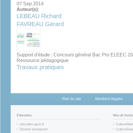
07 Sep 2014
Auteur(s):
LEBEAU Richard
FAVREAU Gérard
Support d'étude : Concours général Bac Pro ELEEC 2
Ressource pédagogique
Travaux pratiques
Plan du site
Mentions légales
Éducation
Sites de form
education.gouv.fr
CultureMat
(link is external)
(link is ex
Devenir enseignant
CultureScie