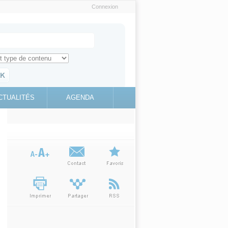
Connexion
e recherche
ch for
ez toute l'information sur le site
education.gouv.fr
CTUALITÉS
AGENDA
(link is
external)