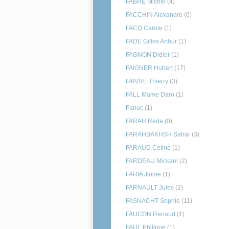
FABRE Michel
(4)
FACCHIN Alexandre
(0)
FACQ Carole
(1)
FADE Gilles Arthur
(1)
FAGNON Didier
(1)
FAIGNER Hubert
(17)
FAIVRE Thierry
(3)
FALL Mame Daro
(1)
Fanuc
(1)
FARAH Reda
(0)
FARAHBAKHSH Sahar
(3)
FARAUD Céline
(1)
FARDEAU Mickaël
(2)
FARIA Jaime
(1)
FARNAULT Jules
(2)
FASNACHT Sophie
(11)
FAUCON Renaud
(1)
FAUL Philippe
(1)