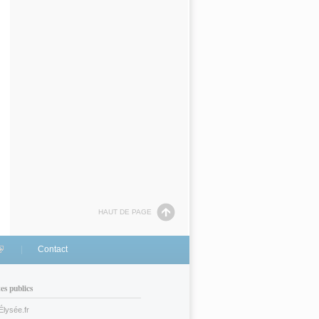
HAUT DE PAGE
link is external)
Contact
tes publics
Élysée.fr