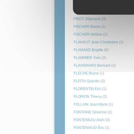
FICHOU Philippe
(4)
FIEVET Pascal
(5)
FINOT Stéphane
(3)
FISCHER Bruno
(1)
FISCHER Hélène
(1)
FLAHAUT Jean-Christophe
(1)
FLAMAND Brigitte
(0)
FLAMMIER Yves
(2)
FLAVIGNARD Bernard
(2)
FLECHE Bruno
(1)
FLEITH Quentin
(3)
FLORENTIN Eric
(1)
FLORION Thierry
(2)
FOLLAIN Jean Marie
(1)
FONTAINE Séverine
(1)
FONTENEAU Alain
(0)
FONTENIAUD Éric
(1)