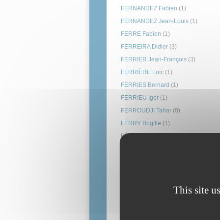
FERNANDEZ Fabien
(1)
FERNANDEZ Jean-Louis
(1)
FERRE Fabien
(1)
FERREIRA Didier
(3)
FERRIER Jean-François
(3)
FERRIÈRE Loïc
(1)
FERRIES Bernard
(1)
FERRIEU Igor
(1)
FERROUDJI Tahar
(8)
FERRY Brigitte
(1)
FÉRY Ludovic
(1)
FESTO
(1)
FEUERLE Michel
(1)
FEUILLERAC Liliane
(1)
FFB
(0)
This site u
FIAULT Antoine
(1)
FICHOT Dominique
(1)