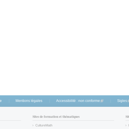
te
Mentions légales
Accessibilité : non conforme
(link is external)
Sigles
(
Sites de formation et thématiques
Si
CultureMath