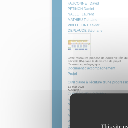
FAUCONNET David
PETINON Daniel
NALLET Laurent
MATHIEU Tiphaine
VIALLEFONT Xavier
DEPLAUDE Stéphane
Cette ressource propose de clarifier le rôle d
articielle (IA) dans la démarche de projet
Ressource pédagogique
Document d'accompagnement
Projet
Outil d'aide à l'écriture d'une progre
12 Mar 2025
Auteur(s):
CHIARBONELLO Patrice
FAUCONNET David
PETINON Daniel
NALLET Laurent
MATHIEU Tiphaine
VIALLEFONT Xavier
This site u
DEPLAUDE Stéphane