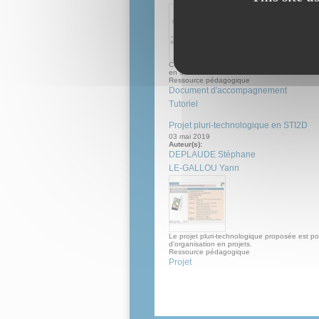
Cette ressource propose une mise à jour de l'
en STI2D datant de 2019.
Ressource pédagogique
Document d'accompagnement
Tutoriel
Projet pluri-technologique en STI2D
03 mai 2019
Auteur(s):
DEPLAUDE Stéphane
LE-GALLOU Yann
Le projet pluri-technologique proposée est 
d'organisation en projets.
Ressource pédagogique
Projet