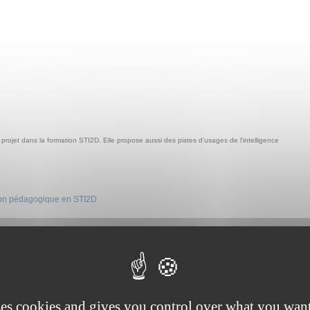
u projet dans la formation STI2D. Elle propose aussi des pistes d'usages de l'intelligence
ssion pédagogique en STI2D
ses cookies and gives you control over what you want