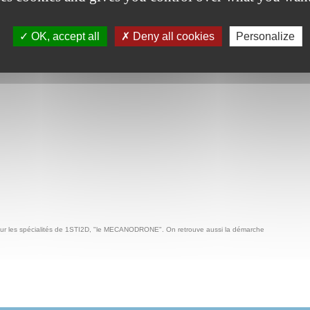
OK, accept all
Deny all cookies
Personalize
outil d'aide à l'élaboration d'une progression pédagogique pour les 2 années du cycle terminal
pour les spécialités de 1STI2D, "le MECANODRONE". On retrouve aussi la démarche