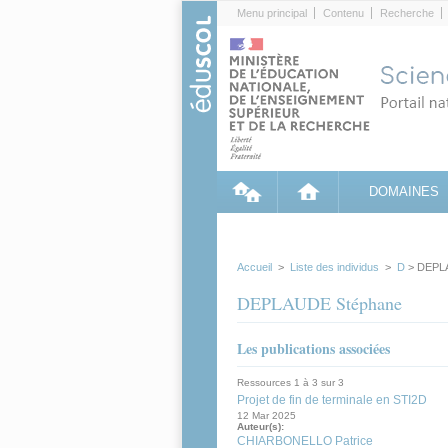
Cookies management panel
Menu principal
Contenu
Recherche
DOMAINES
Accueil
>
Liste des individus
>
D
> DEPL
DEPLAUDE Stéphane
Les publications associées
Ressources 1 à 3 sur 3
Projet de fin de terminale en STI2D
12 Mar 2025
Auteur(s):
CHIARBONELLO Patrice