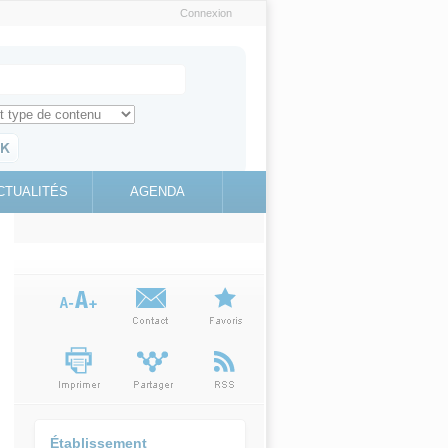
Connexion
e recherche
ch for
ez toute l'information sur le site
education.gouv.fr
CTUALITÉS
AGENDA
(link is
external)
Établissement