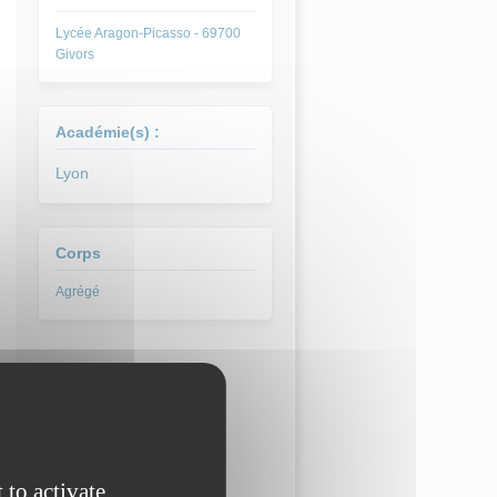
Lycée Aragon-Picasso - 69700
Givors
Académie(s) :
Lyon
Corps
 to activate