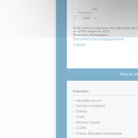
Cette ressource propose une mise à jour de l'
en STI2D datant de 2019.
Ressource pédagogique
Document d'accompagnement
Tutoriel
Plan du si
Éducation
education.gouv.fr
(link is external)
Devenir enseignant
(link is external)
Onisep
(link is external)
Cned
(link is external)
Réseau Canopé
(link is external)
CLEMI
(link is external)
France Éducation International
(link is external)