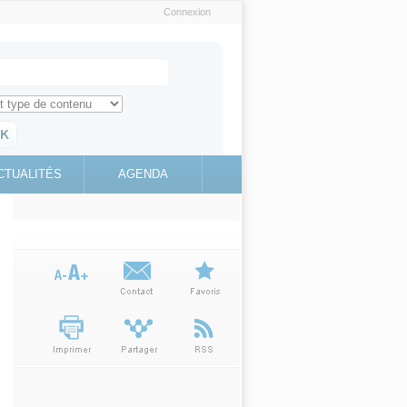
Connexion
e recherche
ch for
ez toute l'information sur le site
education.gouv.fr
CTUALITÉS
AGENDA
(link is
external)