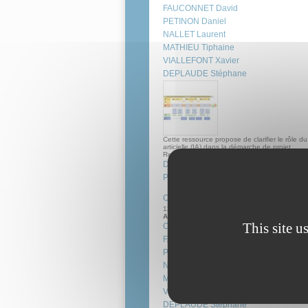
FAUCONNET David
PETINON Daniel
NALLET Laurent
MATHIEU Tiphaine
VIALLEFONT Xavier
DEPLAUDE Stéphane
Cette ressource propose de clarifier le rôle d
articielle (IA) dans la démarche de projet
Ressource pédagogique
Document d'accompagnement
Projet
Outil d'aide à l'écriture d'une progre
12 Mar 2025
Auteur(s):
This site u
CHIARBONELLO Patrice
FAUCONNET David
PETINON Daniel
NALLET Laurent
MATHIEU Tiphaine
VIALLEFONT Xavier
DEPLAUDE Stéphane