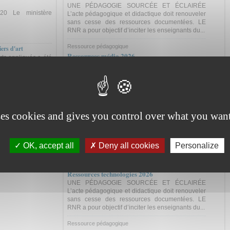
UNE PÉDAGOGIE SOURCÉE ET ÉCLAIRÉE
20 Le ministère
L’acte pédagogique et didactique doit renouveler
sans cesse des ressources documentées. LE
RNR a pour objectif d’inciter les enseignants du...
Ressource pédagogique
ers d'art
Ressources média 2026
rts appliqués a été
UNE PÉDAGOGIE SOURCÉE ET ÉCLAIRÉE
 2020.
L’acte pédagogique et didactique doit renouveler
sans cesse des ressources documentées. LE
RNR a pour objectif d’inciter les enseignants du...
uivant ›
Ressource pédagogique
s de la formation...
ses cookies and gives you control over what you want
Ressources Arts 2026
UNE PÉDAGOGIE SOURCÉE ET ÉCLAIRÉE
L’acte pédagogique et didactique doit renouveler
sans cesse des ressources documentées. LE
OK, accept all
Deny all cookies
Personalize
RNR a pour objectif d’inciter les enseignants du...
Ressource pédagogique
Ressources technologies 2026
UNE PÉDAGOGIE SOURCÉE ET ÉCLAIRÉE
L’acte pédagogique et didactique doit renouveler
sans cesse des ressources documentées. LE
RNR a pour objectif d’inciter les enseignants du...
Ressource pédagogique