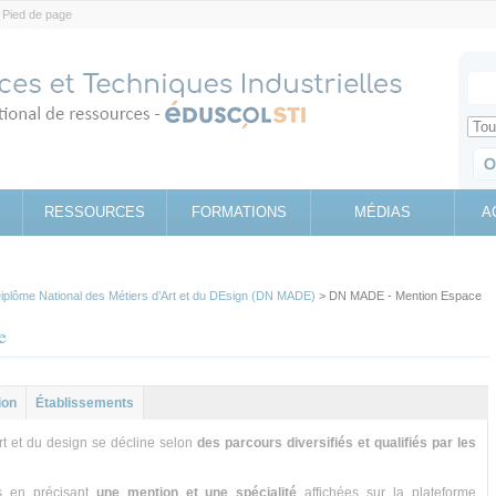
Pied de page
Votr
Sear
Retrouv
RESSOURCES
FORMATIONS
MÉDIAS
A
iplôme National des Métiers d’Art et du DEsign (DN MADE)
> DN MADE - Mention Espace
e
ion
Établissements
rt et du design se décline selon
des parcours diversifiés et qualifiés par les
s en précisant
une mention et une spécialité
affichées sur la plateforme