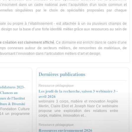
s s’inscrivent dans un cadre national avec l’acquisition d’un socle commun et
sionnelles singulières par le choix de spécialités proposées par chaque
onale ou propre à l’établissement - est attachée à un ou plusieurs champs de
u design sur la base d’une forte identité métier grâce aux ressources au sein de
e création est clairement affiché
. Ce domaine est enrichi dans le cadre d’une
amps connexes autour de secteurs métiers, de rencontres de matériaux, de
vorisant l’innovation dans l’articulation métiers d’art et design.
Dernières publications
Ressource pédagogique
ndidatures 2023-
Les jeudi de la recherche, saison 3 webinaire 3 -
s Chances au
avril 2026
urs de l’Institut
webinaire 3 corps, matière et innovation Angèle
lture & Diversité
Merlin, Claire Eliot et Joseph Nasr Ce webinaire
a Fondation Culture
propose une exploration des relations entre
014 un programme
corps, matière, innovation et...
Ressource pédagogique
Ressources environnement 2026