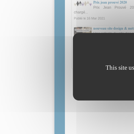
Prix jean prouvé 2020
Prix Jean Prouvé 20
chargé...
Publié le
16 Mar 2021
nouveau site design & méti
Une refonte du site des a
mise en oeuvre en mars
Publié le
07 juin 2020
1 sur 3
s
Toutes les actualité
This site u