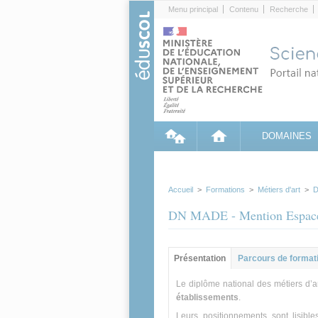
Cookies management panel
Menu principal
Contenu
Recherche
DOMAINES
Accueil
>
Formations
>
Métiers d'art
>
D
DN MADE - Mention Espac
Groupe principal
Présentation
(onglet
Parcours de format
actif)
Le diplôme national des métiers d’a
établissements
.
Leurs positionnements sont lisible