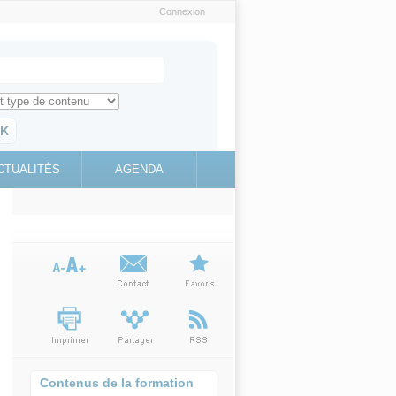
Connexion
e recherche
ch for
ez toute l'information sur le site
education.gouv.fr
CTUALITÉS
AGENDA
(link is
external)
Contenus de la formation