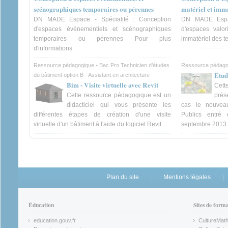
scénographiques temporaires ou pérennes
matériel et imma
DN MADE Espace - Spécialité : Conception
DN MADE Espac
d'espaces événementiels et scénographiques
d'espaces valor
temporaires ou pérennes Pour plus
immatériel des te
d'informations
-
Ressource pédagogique
Bac Pro Technicien d’études
Ressource pédago
Etud
du bâtiment option B - Assistant en architecture
Bim - Visite virtuelle avec Revit
Cet
Cette ressource pédagogique est un
prés
didacticiel qui vous présente les
cas le nouvea
différentes étapes de création d'une visite
Publics entré
virtuelle d'un bâtiment à l'aide du logiciel Revit.
septembre 2013.
Plan du site
Mentions légales
Éducation
Sites de form
education.gouv.fr
CultureMat