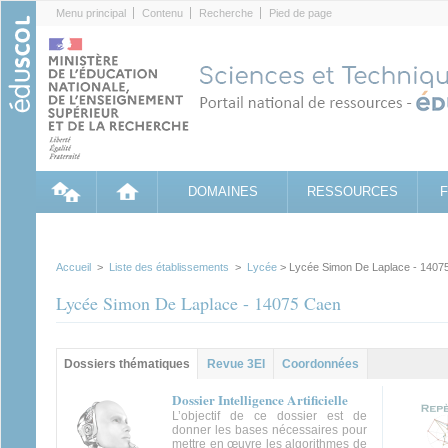
Cookies management panel
Menu principal
Contenu
Recherche
Pied de page
DOMAINES
RESSOURCES
Accueil
>
Liste des établissements
>
Lycée
> Lycée Simon De Laplace - 1407
Lycée Simon De Laplace - 14075 Caen
Groupe principal
Dossiers thématiques
(onglet
Revue 3EI
Coordonnées
actif)
Dossier Intelligence Artificielle
L’objectif de ce dossier est de
donner les bases nécessaires pour
mettre en œuvre les algorithmes de