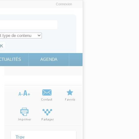
Connexion
e recherche
ch for
ez toute l'information sur le site
education.gouv.fr
CTUALITÉS
AGENDA
(link is
external)
Type