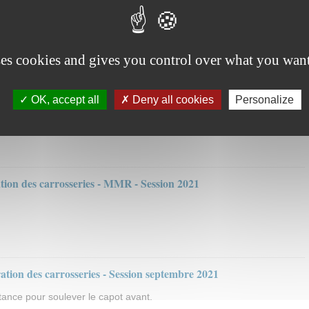
ion des carrosseries - Session septembre 2021
 - cabriolet.
ses cookies and gives you control over what you want
tion des carrosseries - MMR - Session juin 2021
OK, accept all
Deny all cookies
Personalize
e centralisée.
ion des carrosseries - MMR - Session 2021
tion des carrosseries - Session septembre 2021
stance pour soulever le capot avant.