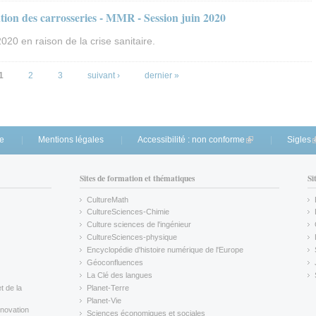
ion des carrosseries - MMR - Session juin 2020
2020 en raison de la crise sanitaire.
1
2
3
suivant ›
dernier »
te
Mentions légales
Accessibilité : non conforme
(link is external)
Sigles
(
Sites de formation et thématiques
Si
CultureMath
(link is external)
CultureSciences-Chimie
(link is external)
Culture sciences de l'ingénieur
CultureSciences-physique
(link is external)
Encyclopédie d'histoire numérique de l'Europe
(link is external)
Géoconfluences
(link is external)
La Clé des langues
(link is external)
t de la
Planet-Terre
(link is external)
Planet-Vie
(link is external)
novation
Sciences économiques et sociales