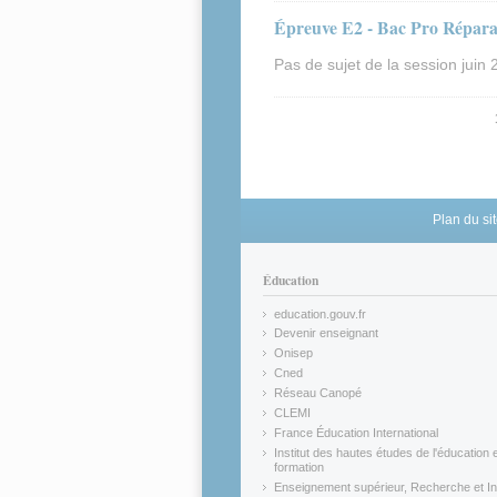
Épreuve E2 - Bac Pro Réparat
Pas de sujet de la session juin 
Pages
Plan du si
Éducation
education.gouv.fr
(link is external)
Devenir enseignant
(link is external)
Onisep
(link is external)
Cned
(link is external)
Réseau Canopé
(link is external)
CLEMI
(link is external)
France Éducation International
(link is external)
Institut des hautes études de l'éducation e
formation
(link is external)
Enseignement supérieur, Recherche et In