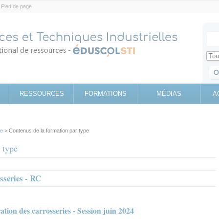
Pied de page
Votr
Sear
Retrouv
RESSOURCES
FORMATIONS
MÉDIAS
A
pe
> Contenus de la formation par type
 type
sseries - RC
ion des carrosseries - Session juin 2024