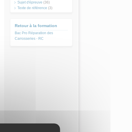
Sujet d'épreuve
(36)
Texte de référence
(3)
Retour à la formation
Bac Pro Réparation des
Carrosseries - RC