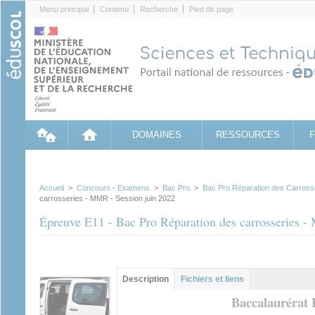
Cookies management panel
Menu principal
Contenu
Recherche
Pied de page
DOMAINES
RESSOURCES
Accueil
>
Concours - Examens
>
Bac Pro
>
Bac Pro Réparation des Carross
carrosseries - MMR - Session juin 2022
Épreuve E11 - Bac Pro Réparation des carrosseries -
Groupe principal
Description
(onglet
Fichiers et liens
actif)
Baccalaurérat 