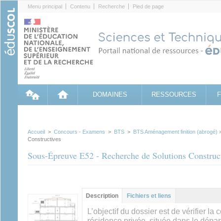
Cookies management panel
Menu principal
Contenu
Recherche
Pied de page
DOMAINES
RESSOURCES
Accueil
>
Concours - Examens
>
BTS
>
BTS Aménagement finition (abrogé)
>
Constructives
Sous-Épreuve E52 - Recherche de Solutions Construc
Groupe principal
Description
(onglet
Fichiers et liens
actif)
L’objectif du dossier est de vérifier la
résidence privée, située dans le dépar