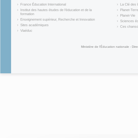
(link is external)
(link is ex
France Éducation International
La Clé des 
(link is external)
(link is ex
Institut des hautes études de l'éducation et de la
Planet-Terr
(link is ex
formation
Planet-Vie
(link is external)
(link is ex
Enseignement supérieur, Recherche et Innovation
Sciences éc
(link is external)
(link is ex
Sites académiques
Ces chansons
(link is external)
(link is ex
Viaéduc
(link is external)
Ministère de l'Éducation nationale - Dire