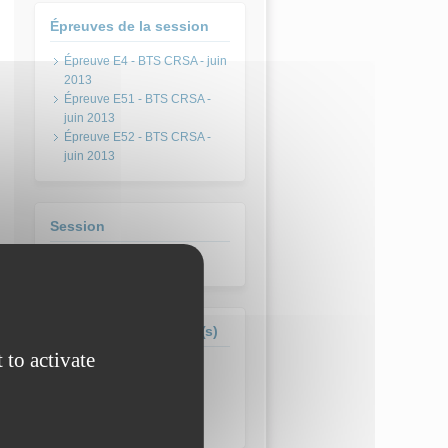
Épreuves de la session
Épreuve E4 - BTS CRSA - juin
2013
Épreuve E51 - BTS CRSA -
juin 2013
Épreuve E52 - BTS CRSA -
juin 2013
Session
juin 2013
Formation(s) concernée(s)
 to activate
BTS Conception et
Réalisation de Systèmes
Automatiques - CRSA