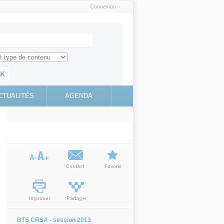
Connexion
e recherche
ch for
ez toute l'information sur le site
education.gouv.fr
CTUALITÉS
AGENDA
(link is
external)
BTS CRSA - session 2013