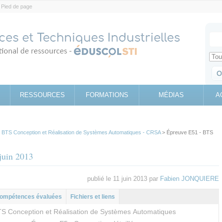
Pied de page
Votr
Sear
Retrouv
RESSOURCES
FORMATIONS
MÉDIAS
A
>
BTS Conception et Réalisation de Systèmes Automatiques - CRSA
> Épreuve E51 - BTS
juin 2013
publié le 11 juin 2013 par
Fabien JONQUIERE
l
let
ompétences évaluées
Fichiers et liens
S Conception et Réalisation de Systèmes Automatiques