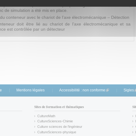
de prévoir le comportement des plaques logées dans le conteneur,
c de simulation a été mis en place.
 du conteneur avec le chariot de l’axe électromécanique – Détection
nteneur doit être lié au chariot de l’axe électromécanique et sa
ce est contrôlée par un détecteur
te
Mentions légales
Accessibilité : non conforme
(link is external)
Sigles
(
Sites de formation et thématiques
Si
CultureMath
(link is external)
CultureSciences-Chimie
(link is external)
Culture sciences de l'ingénieur
CultureSciences-physique