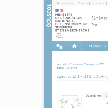
Cookies management panel
Menu principal
Contenu
Recherche
DOMAINES
Accueil
>
Concours - Examens
>
BTS
CRSA - juin 2013
Épreuve E51 - BTS CRSA - 
Groupe principa
Description
(ong
C
actif)
BT