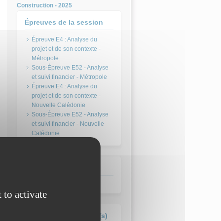
Construction - 2025
Épreuves de la session
Épreuve E4 : Analyse du
projet et de son contexte -
Métropole
Sous-Épreuve E52 - Analyse
et suivi financier - Métropole
Épreuve E4 : Analyse du
projet et de son contexte -
Nouvelle Calédonie
Sous-Épreuve E52 - Analyse
et suivi financier - Nouvelle
Calédonie
Session
2025
 to activate
Formation(s) concernée(s)