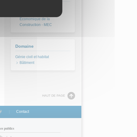
BTS Management
Économique de la
Construction - MEC
Domaine
Bâtiment
HAUT DE PAGE
link is external)
Contact
tes publics