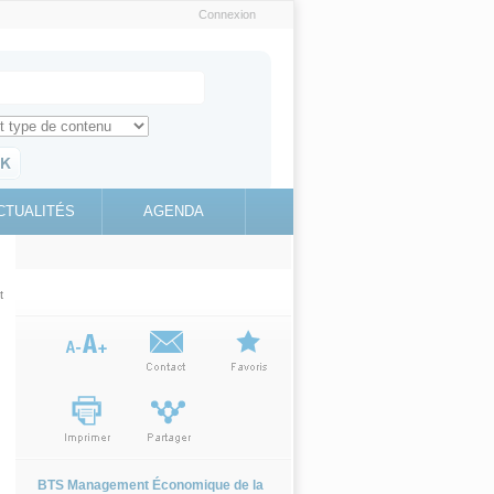
Connexion
e recherche
ch for
ez toute l'information sur le site
education.gouv.fr
CTUALITÉS
AGENDA
(link is
external)
t
BTS Management Économique de la