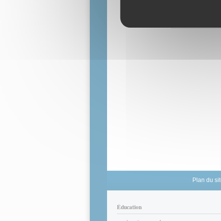
Partie D : A
Situation : 
désigné Po 
Plan du si
Éducation