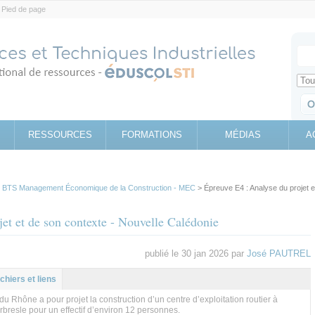
Pied de page
Votr
Sear
Retrouv
RESSOURCES
FORMATIONS
MÉDIAS
A
>
BTS Management Économique de la Construction - MEC
> Épreuve E4 : Analyse du projet e
et et de son contexte - Nouvelle Calédonie
publié le 30 jan 2026 par
José PAUTREL
l
let
ichiers et liens
u Rhône a pour projet la construction d’un centre d’exploitation routier à
Arbresle pour un effectif d’environ 12 personnes.