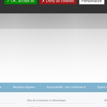
nalyse de la structure et sécurité du chantier.
OK, accept all
Deny all cookies
Personalize
Préparation de la réponse à l’appel d’offres : étude détaillée de l’ouvrage
20 x 110 ht, repéré sur la vue en plan de coffrage du PH RDC.
te
Mentions légales
Accessibilité : non conforme
(link is external)
Sigles
(
Sites de formation et thématiques
Si