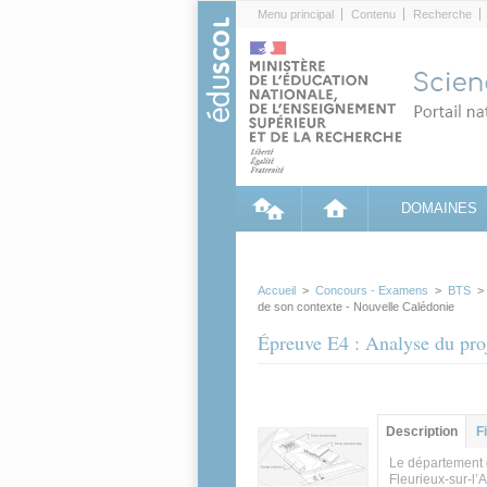
Cookies management panel
Menu principal
Contenu
Recherche
DOMAINES
Accueil
>
Concours - Examens
>
BTS
de son contexte - Nouvelle Calédonie
Épreuve E4 : Analyse du proj
Groupe principa
Description
(ong
F
actif)
Le département d
Fleurieux-sur-l’