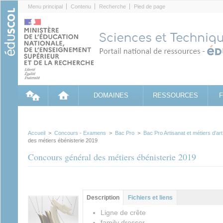
Cookies management panel
Menu principal
Contenu
Recherche
Pied de page
DOMAINES
RESSOURCES
Accueil
>
Concours - Examens
>
Bac Pro
>
Bac Pro Artisanat et métiers d'ar
des métiers ébénisterie 2019
Concours général des métiers ébénisterie 2019
Groupe principal
Description
(onglet
Fichiers et liens
actif)
Ligne de crête
family dresser