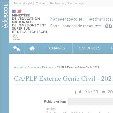
Cookies management panel
Menu principal
Contenu
Recherche
Pied de page
DOMAINES
RESSOURCES
Accueil
>
Concours - Examens
> CA/PLP Externe Génie Civil - 2021
CA/PLP Externe Génie Civil - 202
publié le 23 juin 2
Groupe principal
Fichiers et liens
(onglet
actif)
Fichiers: