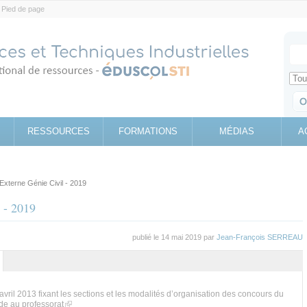
Pied de page
Votr
Sear
Retrouv
RESSOURCES
FORMATIONS
MÉDIAS
A
xterne Génie Civil - 2019
 - 2019
publié le 14 mai 2019 par
Jean-François SERREAU
l
(onglet
actif)
avril 2013 fixant les sections et les modalités d’organisation des concours du
(link is external)
tude au professorat