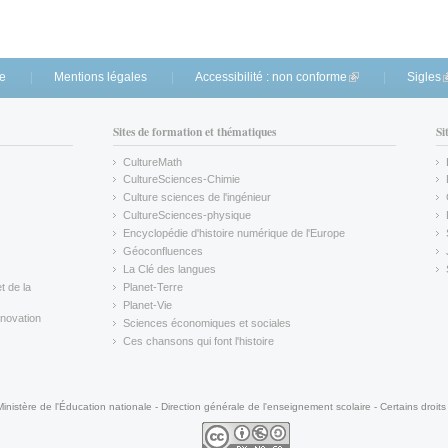
te
Mentions légales
Accessibilité : non conforme
(link is external)
Sigles
(
Sites de formation et thématiques
Si
CultureMath
(link is external)
CultureSciences-Chimie
(link is external)
Culture sciences de l'ingénieur
CultureSciences-physique
(link is external)
Encyclopédie d'histoire numérique de l'Europe
(link is external)
Géoconfluences
(link is external)
La Clé des langues
(link is external)
t de la
Planet-Terre
(link is external)
Planet-Vie
(link is external)
novation
Sciences économiques et sociales
(link is external)
Ces chansons qui font l'histoire
(link is external)
Ministère de l'Éducation nationale - Direction générale de l'enseignement scolaire - Certains droits