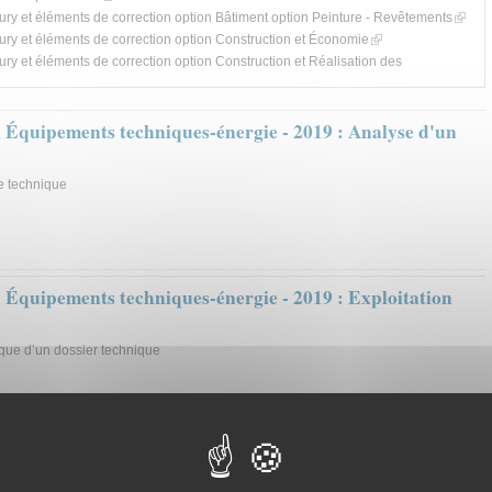
(link is
Rapport de Jury et éléments de correction option Bâtiment option Peinture - Revêtements
extern
(link is external)
ury et éléments de correction option Construction et Économie
ury et éléments de correction option Construction et Réalisation des
s external)
 Équipements techniques-énergie - 2019 : Analyse d'un
e technique
 Équipements techniques-énergie - 2019 : Exploitation
que d’un dossier technique
 Revêtements : Exploitation pédagogique
ion pédagogique d’un dossier technique CA/PLP
ption : Peinture - Revêtements