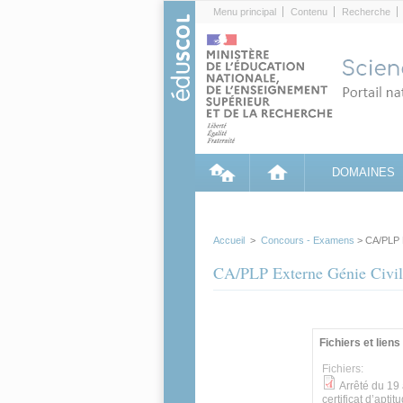
Cookies management panel
Menu principal
Contenu
Recherche
DOMAINES
Accueil
>
Concours - Examens
> CA/PLP E
CA/PLP Externe Génie Civil
Groupe principa
Fichiers et liens
Fichiers:
Arrêté du 19 
certificat d’apti