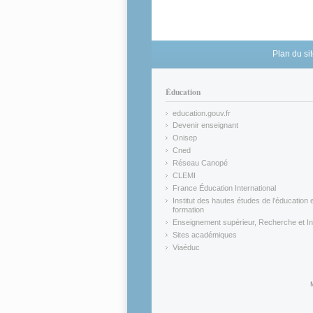
Plan du si
Éducation
education.gouv.fr
(link is external)
Devenir enseignant
(link is external)
Onisep
(link is external)
Cned
(link is external)
Réseau Canopé
(link is external)
CLEMI
(link is external)
France Éducation International
(link is external)
Institut des hautes études de l'éducation e
formation
(link is external)
Enseignement supérieur, Recherche et In
(link is external)
Sites académiques
(link is external)
Viaéduc
(link is external)