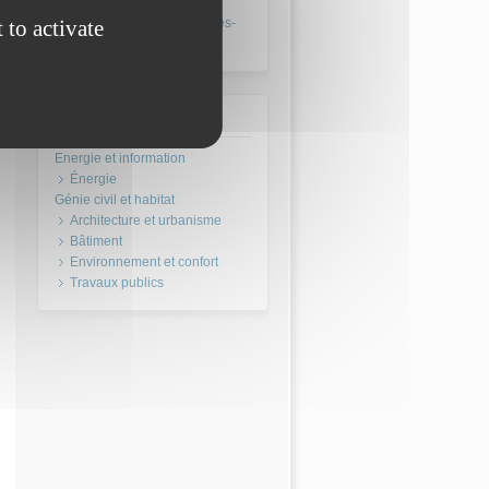
CAPLP GC option
 to activate
équipements techniques-
énergie
Domaine
Énergie
Architecture et urbanisme
Bâtiment
Environnement et confort
Travaux publics