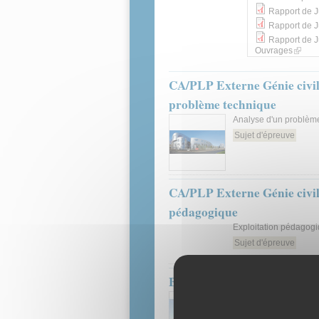
Rapport de J
Rapport de J
Ouvrages
(link i
CA/PLP Externe Génie civil
problème technique
Analyse d'un problèm
Sujet d'épreuve
CA/PLP Externe Génie civil
pédagogique
Exploitation pédagogi
Sujet d'épreuve
Bâtiment option Peinture -
Épreuve : Exploitat
Section : Bâtiment / O