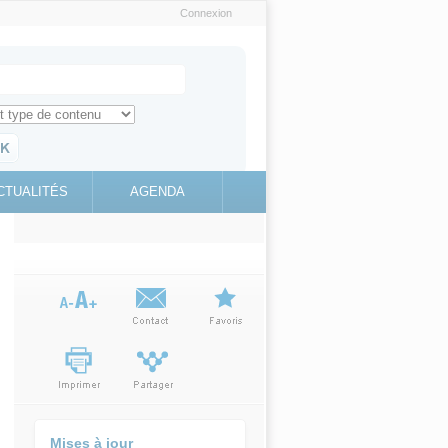
Connexion
e recherche
ch for
ez toute l'information sur le site
education.gouv.fr
CTUALITÉS
AGENDA
(link is
external)
Mises à jour