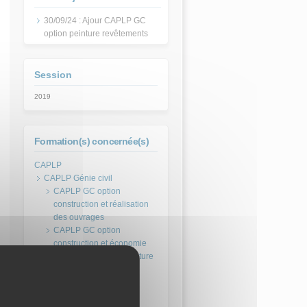
al)
30/09/24 : Ajour CAPLP GC
option peinture revêtements
Session
2019
Formation(s) concernée(s)
CAPLP Génie civil
CAPLP GC option
construction et réalisation
des ouvrages
CAPLP GC option
construction et économie
CAPLP GC option peinture
revêtements
CAPLP GC option
topographie