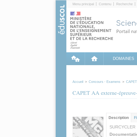
Cookies management panel
Menu principal
Contenu
Recherche
DOMAINES
Accueil
>
Concours - Examens
>
CAPET
CAPET AA externe-épreuve
Groupe principa
Description
(ong
F
actif)
SURCYCLER
Documentati