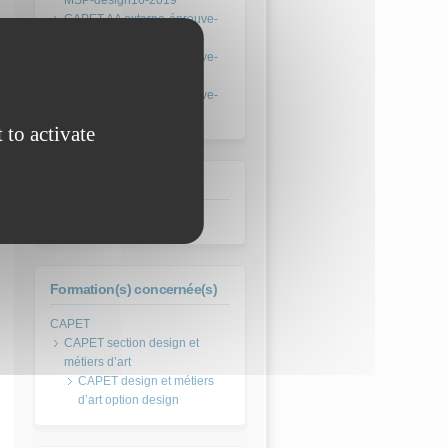
MSP-design16-2019
CAPET AA externe-épreuve-
MSP-design17-2019
CAPET AA externe-épreuve-
MSP-design19-2019
CAPET AA externe-épreuve-
MSP-design20-2019
 to activate
Session
juin 2019
Formation(s) concernée(s)
CAPET section design et
métiers d’art
CAPET design et métiers
d’art option design