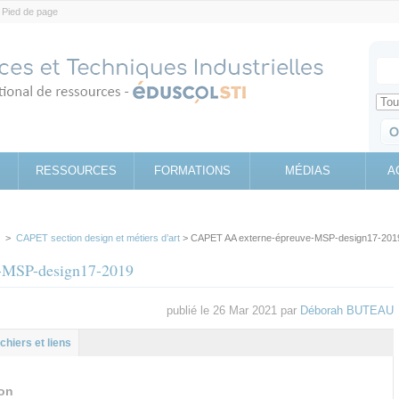
Pied de page
Votr
Sear
Retrouv
RESSOURCES
FORMATIONS
MÉDIAS
A
>
CAPET section design et métiers d’art
> CAPET AA externe-épreuve-MSP-design17-201
-MSP-design17-2019
publié le 26 Mar 2021 par
Déborah BUTEAU
l
let
ichiers et liens
on