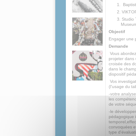
Baptis
VIKTOR
Studio 
Museum 
Objectif
Engager une p
Demande
Vous abordez 
projeter dans
croisée des d
dans le champ
dispositif péd
Vos investigat
(l'usage du ta
-votre analyse
les compétenc
de votre séqu
-le développe
pédagogique in
temporel,effec
convoquées et
type d'évalua