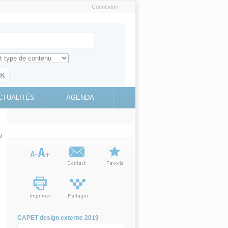
Connexion
e recherche
ch for
ez toute l'information sur le site
education.gouv.fr
CTUALITÉS
AGENDA
(link is
external)
9
CAPET design externe 2019