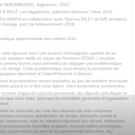
te DEBOMBOURG, Aggravure, 2012.
 & ROLF, Les Vagabonds, collection Automne / Hiver 2016.
Tim HAAHS en collaboration avec Terence RILEY de K/R architects,
Garage, parc de stationnement, 2018.
ratique expérimentale des métiers d'art.
cette épreuve avec une posture d'enseignant capable de se
 une situation réelle en classe de Première STD2A. L'analyse
ocuments fournis vous permettra de dégager une problématique
 du design. Cette problématique sous-tendra la conception du
agogique répondant à l'objectif énoncé ci-dessus.
ions et propositions seront exposées au jury de manière structurée
bleau pourra à ce titre vous aider). Votre soutenance comprendra:
 enrichie d'apports culturels personnels,-les objectifs spécifiques et
es que vous visez, ainsi que les modalités générales d’organisation
ence,
ment en particulier de l'une des séances de votre séquence
cluant prérequis, planification du temps, dispositifs spatial et
tif, ressources, mise en situation etactions des élèves, références
 connaissances nouvelles acquises, transversalités envisagées,
tion, coopérations au sein de la communauté éducative, etc.