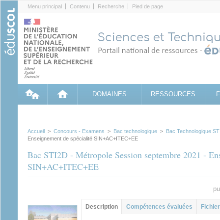
Cookies management panel
Menu principal
Contenu
Recherche
Pied de page
DOMAINES
RESSOURCES
Accueil
>
Concours - Examens
>
Bac technologique
>
Bac Technologique ST
Enseignement de spécialité SIN+AC+ITEC+EE
Bac STI2D - Métropole Session septembre 2021 - Ens
SIN+AC+ITEC+EE
pu
Groupe principal
Description
(onglet
Compétences évaluées
Fichier
actif)