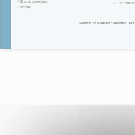
(link is ex
Sites académiques
Ces chansons
(link is external)
(link is ex
Viaéduc
(link is external)
Ministère de l'Éducation nationale - Dire