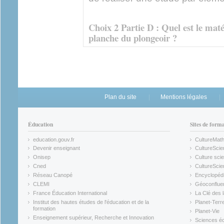
Choix 2 Partie D : Quel est le mat
planche du plongeoir ?
Plan du site
Mentions légales
Éducation
Sites de form
education.gouv.fr
CultureMat
(link is external)
(link is ex
Devenir enseignant
CultureScie
(link is external)
(link is ex
Onisep
Culture scie
(link is external)
Cned
CultureSci
(link is external)
(link is ex
Réseau Canopé
Encyclopédi
(link is external)
(link is ex
CLEMI
Géoconflue
(link is external)
(link is ex
France Éducation International
La Clé des 
(link is external)
(link is ex
Institut des hautes études de l'éducation et de la
Planet-Terr
(link is ex
formation
Planet-Vie
(link is external)
(link is ex
Enseignement supérieur, Recherche et Innovation
Sciences éc
(link is external)