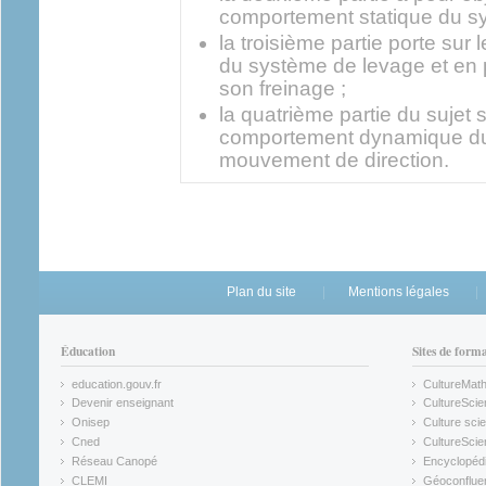
comportement statique du s
la troisième partie porte su
du système de levage et en pa
son freinage ;
la quatrième partie du sujet 
comportement dynamique du 
mouvement de direction.
Plan du site
Mentions légales
Éducation
Sites de form
education.gouv.fr
CultureMat
(link is external)
(link is ex
Devenir enseignant
CultureScie
(link is external)
(link is ex
Onisep
Culture scie
(link is external)
Cned
CultureSci
(link is external)
(link is ex
Réseau Canopé
Encyclopédi
(link is external)
(link is ex
CLEMI
Géoconflue