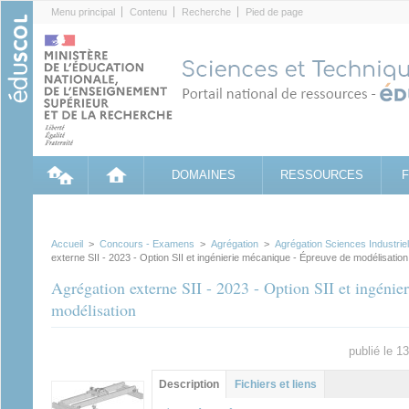
Cookies management panel
Menu principal
Contenu
Recherche
Pied de page
DOMAINES
RESSOURCES
Accueil
>
Concours - Examens
>
Agrégation
>
Agrégation Sciences Industriel
externe SII - 2023 - Option SII et ingénierie mécanique - Épreuve de modélisation
Agrégation externe SII - 2023 - Option SII et ingéni
modélisation
publié le 1
Groupe principal
Description
(onglet
Fichiers et liens
actif)