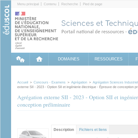
Cookies management panel
Menu principal
Contenu
Recherche
Pied de page
DOMAINES
RESSOURCES
Accueil
>
Concours - Examens
>
Agrégation
>
Agrégation Sciences Industriell
externe SII - 2023 - Option SII et ingénierie électrique - Épreuve de conception pr
Agrégation externe SII - 2023 - Option SII et ingénier
conception préliminaire
Groupe principal
Description
(onglet
Fichiers et liens
actif)